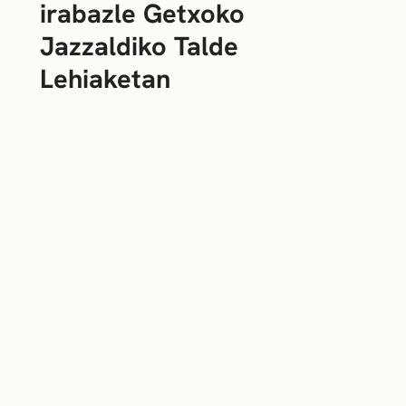
irabazle Getxoko
Jazzaldiko Talde
Lehiaketan