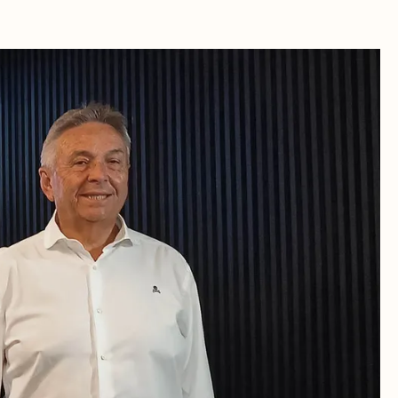
RA
TEAK