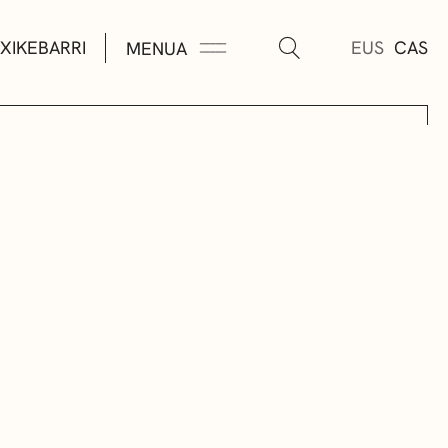
XIKEBARRI
EUS
CAS
MENUA
K
A