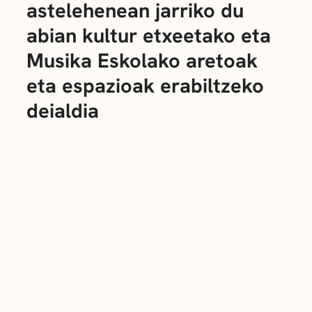
astelehenean jarriko du
abian kultur etxeetako eta
Musika Eskolako aretoak
eta espazioak erabiltzeko
deialdia