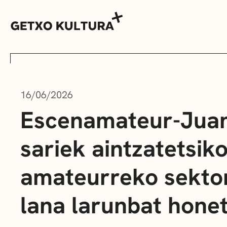
16/06/2026
AGENDA
Escenamateur-Jua
sariek aintzatetsik
MUXIKEBARRI
amateurreko sekto
KONTAKTUA
lana larunbat hone
SARRERAK