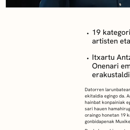
19 kategor
artisten et
Itxartu Ant
Onenari em
erakustaldi
Datorren larunbatean
ekitaldia egingo da.
hainbat konpainiak eg
sari hauen hamahirug
oraingo honetan 19 ka
gonbidapenak Muxikeb