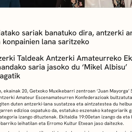
iatako sariak banatuko dira, antzerki 
a konpainien lana saritzeko
zerki Taldeak Antzerki Amateurreko Eki
andako saria jasoko du ‘Mikel Albisu’
agatik
, ekainak 20, Getxoko Muxikebarri zentroan ‘Juan Mayorga’ 
 Antzerki Amateur Escenamateurren Konfederazioak bultzatut
iten duten antzerki-lana sustatzea eta aintzatestea du helbu
arren edizioa ospatuko da, estatuko eszenako kategoriarik g
tegoria izango dituztenak. Ekitaldia 19:00etan izango da eta
arriko leihatilan eta Erromo Kultur Etxean jaso daitezke.