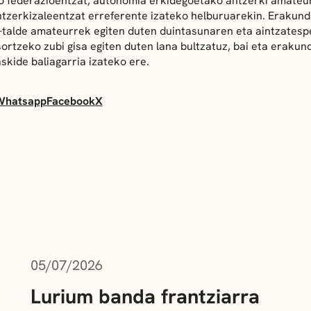
o federazioentzat, autonomia erkidegoetako antzerki amateu
ntzerkizaleentzat erreferente izateko helburuarekin. Erakund
i-talde amateurrek egiten duten duintasunaren eta aintzatesp
sortzeko zubi gisa egiten duten lana bultzatuz, bai eta erakun
skide baliagarria izateko ere.
Whatsapp
Facebook
X
05/07/2026
Lurium banda frantziarra