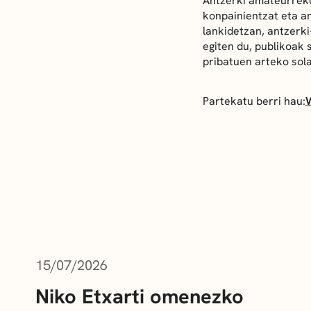
Antzerki amateurrek
konpainientzat eta a
lankidetzan, antzerk
egiten du, publikoak 
pribatuen arteko sola
Partekatu berri hau:
AZKEN BERRIAK
15/07/2026
Niko Etxarti omenezko