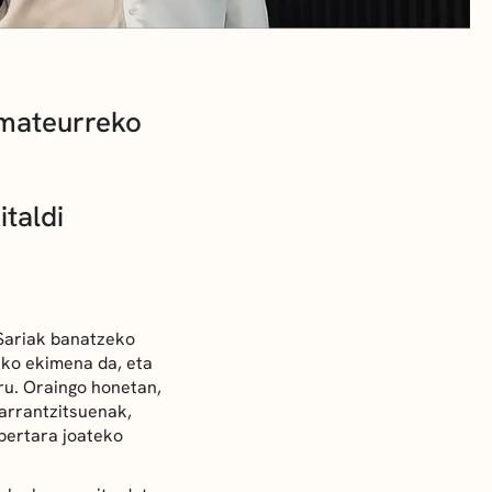
amateurreko
taldi
Sariak banatzeko
ako ekimena da, eta
ru. Oraingo honetan,
arrantzitsuenak,
 bertara joateko