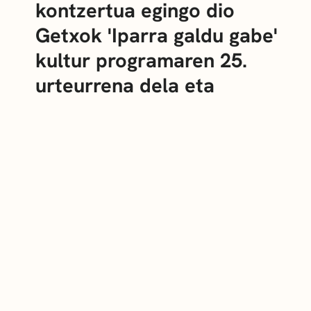
kontzertua egingo dio
Getxok 'Iparra galdu gabe'
kultur programaren 25.
urteurrena dela eta