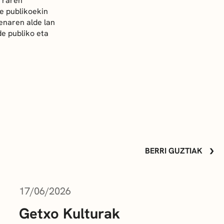
rraren
e publikoekin
enaren alde lan
de publiko eta
BERRI GUZTIAK
17/06/2026
Getxo Kulturak