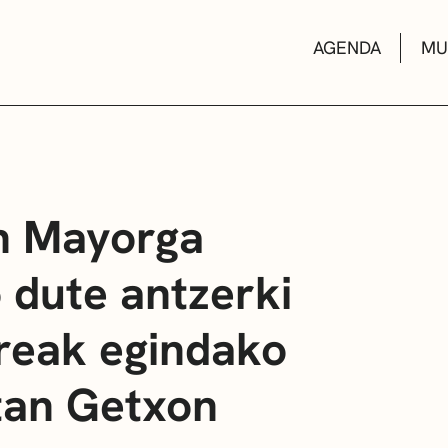
AGENDA
MU
KULTUR ETXEA
n Mayorga
o dute antzerki
LIBURUTEGIAK
reak egindako
MUSIKA ESKOL
tan Getxon
DEIALDIAK