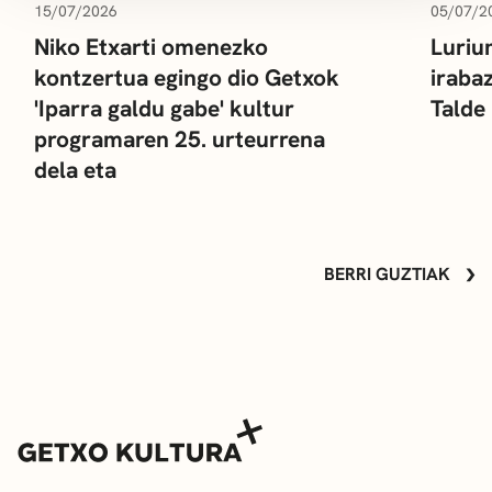
15/07/2026
05/07/2
Niko Etxarti omenezko
Luriu
kontzertua egingo dio Getxok
iraba
'Iparra galdu gabe' kultur
Talde
programaren 25. urteurrena
dela eta
BERRI GUZTIAK