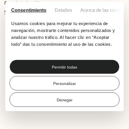
Partekatu berri hau:
Consentimiento
Detalles
Acerca de las cookies
Whatsapp
Facebook
X
Usamos cookies para mejorar tu experiencia de
navegación, mostrarte contenidos personalizados y
analizar nuestro tráfico. Al hacer clic en “Aceptar
todo” das tu consentimiento al uso de las cookies.
AZKEN BERRIAK
Permitir todas
Personalizar
Denegar