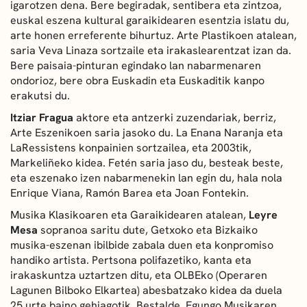
igarotzen dena. Bere begiradak, sentibera eta zintzoa,
euskal eszena kultural garaikidearen esentzia islatu du,
arte honen erreferente bihurtuz. Arte Plastikoen atalean,
saria Veva Linaza sortzaile eta irakaslearentzat izan da.
Bere paisaia-pinturan egindako lan nabarmenaren
ondorioz, bere obra Euskadin eta Euskaditik kanpo
erakutsi du.
Itziar Fragua
aktore eta antzerki zuzendariak, berriz,
Arte Eszenikoen saria jasoko du. La Enana Naranja eta
LaRessistens konpainien sortzailea, eta 2003tik,
Markeliñeko kidea. Fetén saria jaso du, besteak beste,
eta eszenako izen nabarmenekin lan egin du, hala nola
Enrique Viana, Ramón Barea eta Joan Fontekin.
Musika Klasikoaren eta Garaikidearen atalean,
Leyre
Mesa
sopranoa saritu dute, Getxoko eta Bizkaiko
musika-eszenan ibilbide zabala duen eta konpromiso
handiko artista. Pertsona polifazetiko, kanta eta
irakaskuntza uztartzen ditu, eta OLBEko (Operaren
Lagunen Bilboko Elkartea) abesbatzako kidea da duela
25 urte baino gehiagotik. Bestalde, Egungo Musikaren