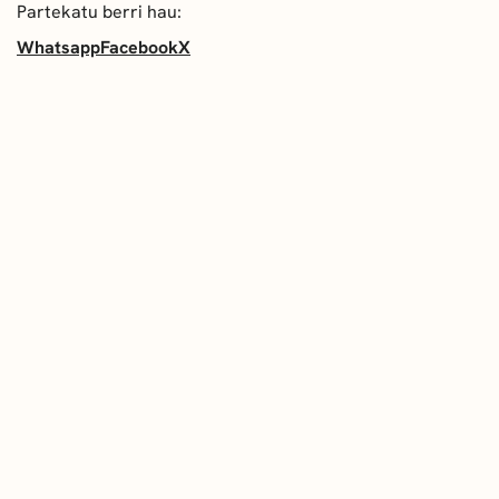
Partekatu berri hau:
Whatsapp
Facebook
X
AZKEN BERRIAK