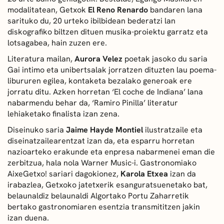
modalitatean, Getxok
El Reno Renardo
bandaren lana
sarituko du, 20 urteko ibilbidean bederatzi lan
diskografiko biltzen dituen musika-proiektu garratz eta
lotsagabea, hain zuzen ere.
Literatura mailan,
Aurora Velez
poetak jasoko du saria
Gai intimo eta unibertsalak jorratzen dituzten lau poema-
libururen egilea, kontaketa bezalako generoak ere
jorratu ditu. Azken horretan ‘El coche de Indiana’ lana
nabarmendu behar da, ‘Ramiro Pinilla’ literatur
lehiaketako finalista izan zena.
Diseinuko saria
Jaime Hayde Montiel
ilustratzaile eta
diseinatzailearentzat izan da, eta esparru horretan
nazioarteko erakunde eta enpresa nabarmenei eman die
zerbitzua, hala nola Warner Music-i. Gastronomiako
AixeGetxo! sariari dagokionez,
Karola Etxea
izan da
irabazlea, Getxoko jatetxerik esanguratsuenetako bat,
belaunaldiz belaunaldi Algortako Portu Zaharretik
bertako gastronomiaren esentzia transmititzen jakin
izan duena.