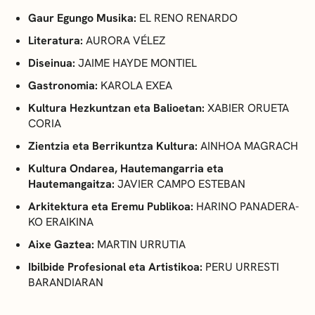
Gaur Egungo Musika:
EL RENO RENARDO
Literatura:
AURORA VÉLEZ
Diseinua:
JAIME HAYDE MONTIEL
Gastronomia:
KAROLA EXEA
Kultura Hezkuntzan eta Balioetan:
XABIER ORUETA
CORIA
Zientzia eta Berrikuntza Kultura:
AINHOA MAGRACH
Kultura Ondarea, Hautemangarria eta
Hautemangaitza:
JAVIER CAMPO ESTEBAN
Arkitektura eta Eremu Publikoa:
HARINO PANADERA-
KO ERAIKINA
Aixe Gaztea:
MARTIN URRUTIA
Ibilbide Profesional eta Artistikoa:
PERU URRESTI
BARANDIARAN