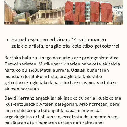
DEIALDIAK
BERRIAK
GETXO KULTURA
Hamabosgarren edizioan, 14 sari emango
zaizkie artista, eragile eta kolektibo getxotarrei
KULTUR ELKARTEAK
Bertoko kultura izango da aurten ere protagonista Aixe
Getxo! sarietan. Muxikebarrik sarien banaketa-ekitaldia
hartuko du 19:00etatik aurrera, Udalak kulturaren
munduari lotutako artista, eragile eta kolektibo
getxotarrek egindako lana aitortzeko asmoz sortutako
ekimen horretan.
David Herranz
argazkilariak jasoko du saria Ikusizko eta
Ikus-entzunezko Arteen kategorian. Arlo horretan, bere
lana estilo propio batengatik nabarmentzen da,
argazkigintza artistikoaren, erretratu dokumentalaren,
musikaren eta zinemaren artean naturaltasunez