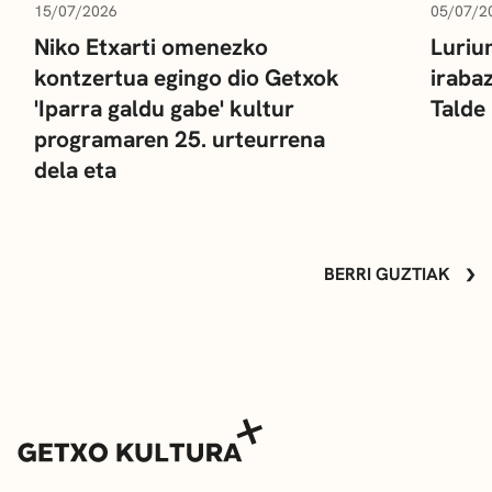
15/07/2026
05/07/2
Niko Etxarti omenezko
Luriu
kontzertua egingo dio Getxok
iraba
'Iparra galdu gabe' kultur
Talde
programaren 25. urteurrena
dela eta
BERRI GUZTIAK