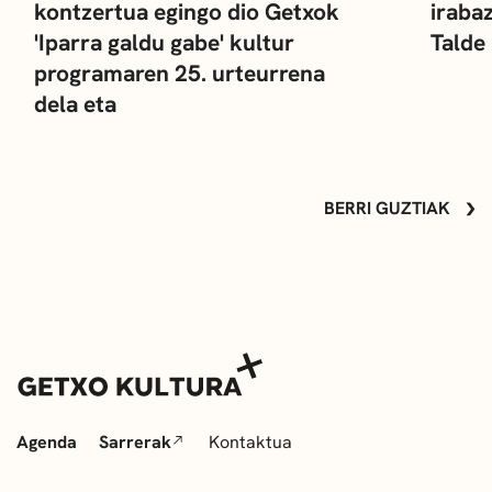
kontzertua egingo dio Getxok
iraba
'Iparra galdu gabe' kultur
Talde
programaren 25. urteurrena
dela eta
BERRI GUZTIAK
Agenda
Sarrerak
Kontaktua