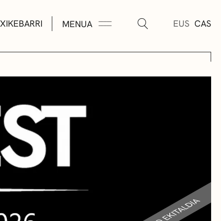
XIKEBARRI
EUS
CAS
MENUA
K
A