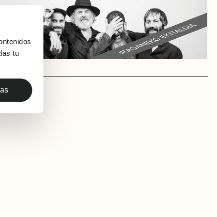
ontenidos
das tu
das