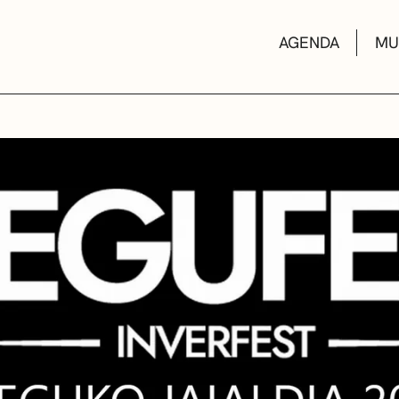
AGENDA
MU
KULTUR ETXEA
LIBURUTEGIAK
MUSIKA ESKOL
DEIALDIAK