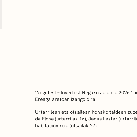
‘Negufest – Inverfest Neguko Jaialdia 2026 ‘
Ereaga aretoan izango dira.
Urtarrilean eta otsailean honako taldeen zuze
de Elche (urtarrilak 16), Janus Lester (urtarril
habitación roja (otsailak 27).