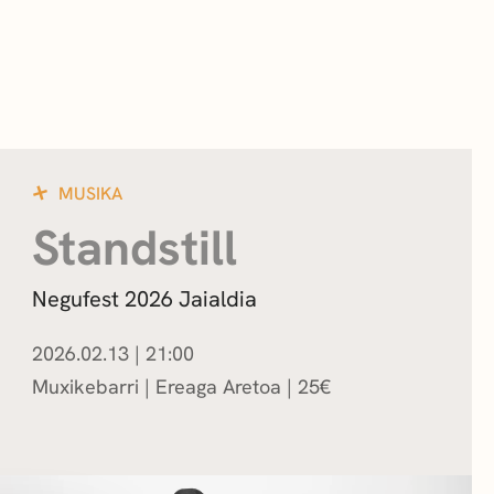
MUSIKA
Standstill
Negufest 2026 Jaialdia
2026.02.13
|
21:00
Muxikebarri
|
Ereaga Aretoa
25
€