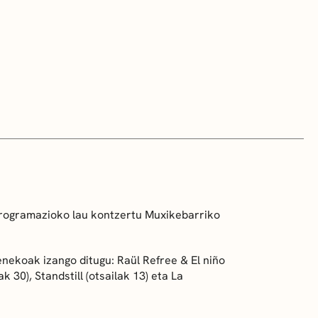
 programazioko lau kontzertu Muxikebarriko
nekoak izango ditugu: Raül Refree & El niño
ak 30), Standstill (otsailak 13) eta La