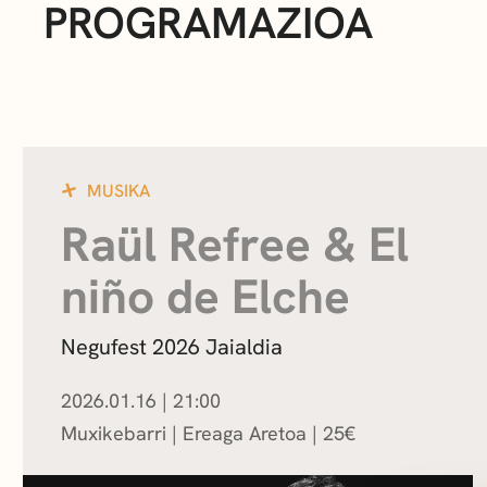
PROGRAMAZIOA
MUSIKA
Raül Refree & El
niño de Elche
Negufest 2026 Jaialdia
2026.01.16
|
21:00
Muxikebarri
|
Ereaga Aretoa
25
€