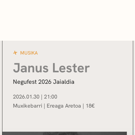
MUSIKA
Janus Lester
Negufest 2026 Jaialdia
2026.01.30
|
21:00
Muxikebarri
|
Ereaga Aretoa
18
€