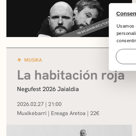
Consen
Usamos c
personali
consentim
MUSIKA
La habitación roja
Negufest 2026 Jaialdia
2026.02.27
|
21:00
Muxikebarri
|
Ereaga Aretoa
22
€