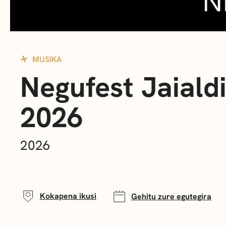
MUSIKA
Negufest Jaiald
2026
2026
Kokapena ikusi
Gehitu zure egutegira