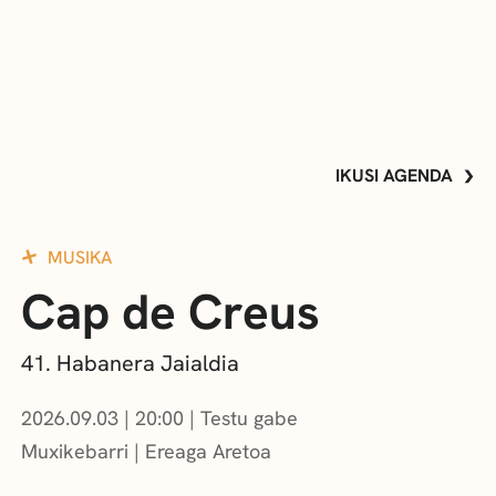
IKUSI AGENDA
MUSIKA
Cap de Creus
41. Habanera Jaialdia
2026.09.03
|
20:00
Testu gabe
Muxikebarri
|
Ereaga Aretoa