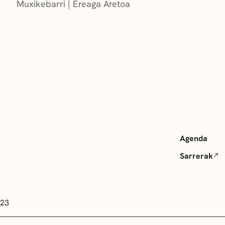
Muxikebarri
|
Ereaga Aretoa
Agenda
Sarrerak
 23