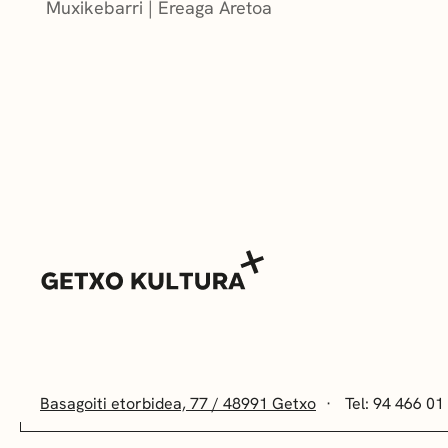
Muxikebarri
|
Ereaga Aretoa
Basagoiti etorbidea, 77 / 48991 Getxo
Tel: 94 466 01