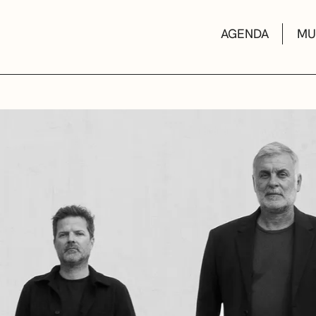
AGENDA
MU
KULTUR ETXEA
LIBURUTEGIAK
MUSIKA ESKOL
DEIALDIAK