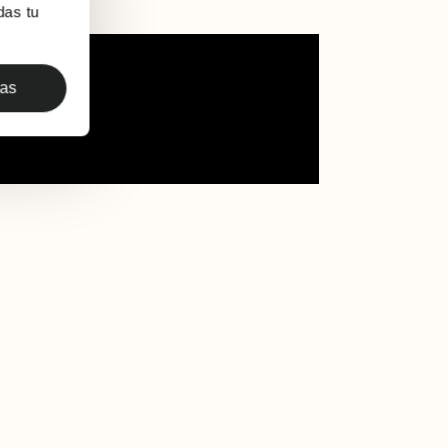
das tu
das