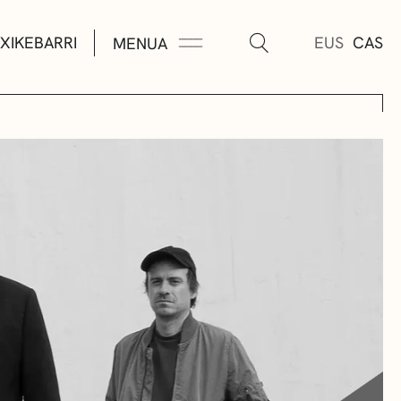
XIKEBARRI
EUS
CAS
MENUA
K
A