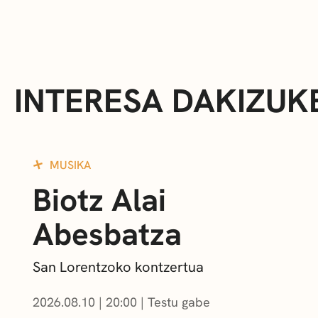
INTERESA DAKIZUK
MUSIKA
Biotz Alai
Abesbatza
San Lorentzoko kontzertua
2026.08.10
|
20:00
Testu gabe