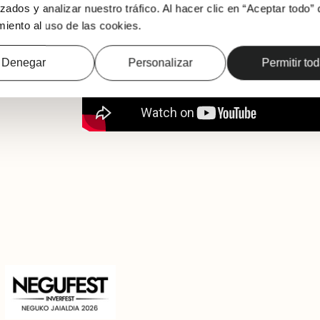
zados y analizar nuestro tráfico. Al hacer clic en “Aceptar todo” 
iento al uso de las cookies.
Denegar
Personalizar
Permitir to