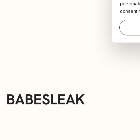
personali
consentim
BABESLEAK