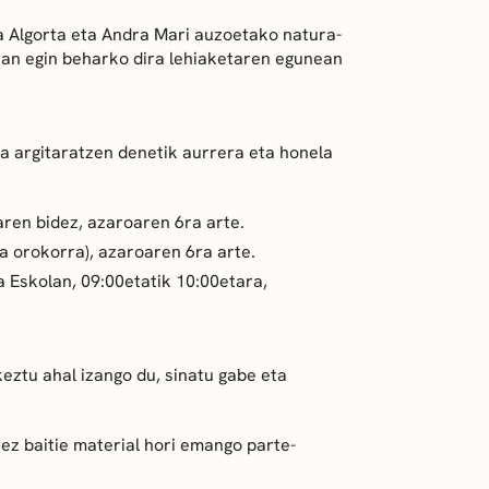
aia Algorta eta Andra Mari auzoetako natura-
lean egin beharko dira lehiaketaren egunean
a argitaratzen denetik aurrera eta honela
ren bidez, azaroaren 6ra arte.
a orokorra), azaroaren 6ra arte.
 Eskolan, 09:00etatik 10:00etara,
eztu ahal izango du, sinatu gabe eta
ez baitie material hori emango parte-