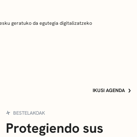
esku geratuko da egutegia digitalizatzeko
IKUSI AGENDA
BESTELAKOAK
Protegiendo sus