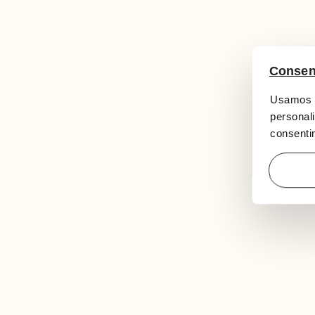
Consen
Usamos c
personali
consentim