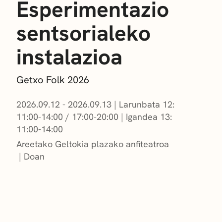
Esperimentazio
sentsorialeko
instalazioa
Getxo Folk 2026
2026.09.12 - 2026.09.13
|
Larunbata 12:
11:00-14:00 / 17:00-20:00
|
Igandea 13:
11:00-14:00
Areetako Geltokia plazako anfiteatroa
Doan