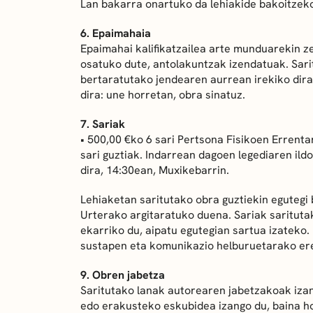
Lan bakarra onartuko da lehiakide bakoitzek
6. Epaimahaia
Epaimahai kalifikatzailea arte munduarekin ze
osatuko dute, antolakuntzak izendatuak. Sarit
bertaratutako jendearen aurrean irekiko dira
dira: une horretan, obra sinatuz.
7. Sariak
• 500,00 €ko 6 sari Pertsona Fisikoen Erren
sari guztiak. Indarrean dagoen legediaren il
dira, 14:30ean, Muxikebarrin.
Lehiaketan saritutako obra guztiekin egutegi 
Urterako argitaratuko duena. Sariak saritut
ekarriko du, aipatu egutegian sartua izateko.
sustapen eta komunikazio helburuetarako ere 
9. Obren jabetza
Saritutako lanak autorearen jabetzakoak iza
edo erakusteko eskubidea izango du, baina ho