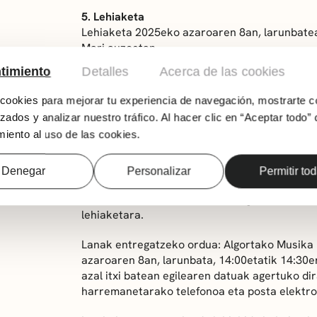
5. Lehiaketa
Lehiaketa 2025eko azaroaren 8an, larunbatea
Mari auzoetan.
timiento
Detalles
Acerca de las cookies
Lehiaketaren egunean bertan, Algortako Musi
10:00etara bitartean, zigilatzeko euskarria a
ookies para mejorar tu experiencia de navegación, mostrarte c
zurruna izan beharko da. Deialdi honetan ez
zados y analizar nuestro tráfico. Al hacer clic en “Aceptar todo” 
zigilua ez duten pinturak edo marrazkiak ez d
iento al uso de las cookies.
Euskarriak lanerako prest aurkeztu ahal izang
zirriborroak, marrazkiak eta euskarri horien 
Denegar
Personalizar
Permitir to
Parte-hartzaileek beren lanak egiteko behar
lehiaketara.
Lanak entregatzeko ordua: Algortako Musika
azaroaren 8an, larunbata, 14:00etatik 14:30e
azal itxi batean egilearen datuak agertuko dir
harremanetarako telefonoa eta posta elektro