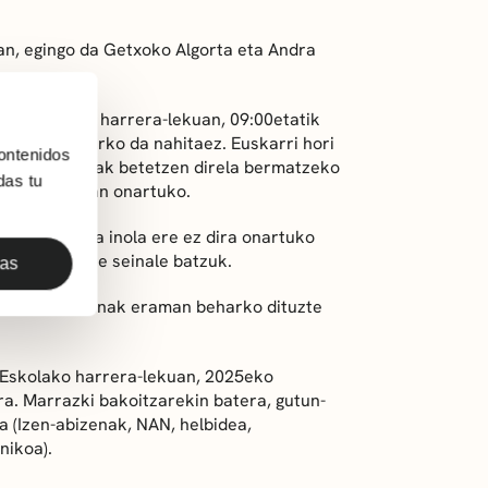
n, egingo da Getxoko Algorta eta Andra
ka Eskolako harrera-lekuan, 09:00etatik
urkeztu beharko da nahitaez. Euskarri hori
ontenidos
arritako arauak betetzen direla bermatzeko
das tu
ira lehiaketan onartuko.
o dira, baina inola ere ez dira onartuko
gaineko beste seinale batzuk.
das
 dituzten tresnak eraman beharko dituzte
 Eskolako harrera-lekuan, 2025eko
ra. Marrazki bakoitzarekin batera, gutun-
a (Izen-abizenak, NAN, helbidea,
nikoa).