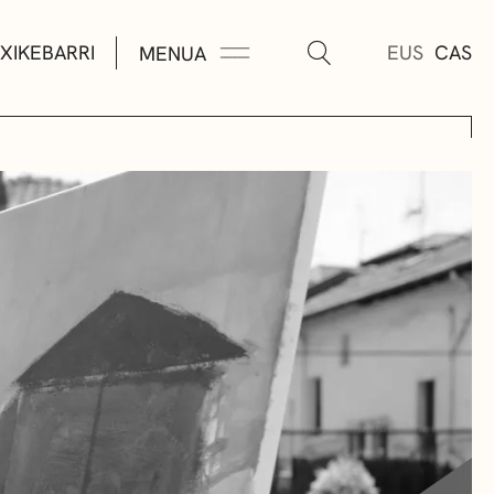
XIKEBARRI
EUS
CAS
MENUA
K
A