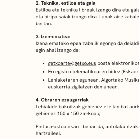
2. Teknika, estiloa eta gaia
Estiloa eta teknika libreak izango dira eta g
eta hiripaisaiak izango dira. Lanak aire zaba
bertan.
3. Izen-ematea:
Izena emateko epea zabalik egongo da deialdi
egin ahal izango da:
getxoarte@getxo.eus
posta elektronikoa
Erregistro telematikoaren bidez (Eskaer
Lehiaketaren egunean, Algortako Musika
euskarria zigilatzen den unean.
4. Obraren ezaugarriak
Lehiakide bakoitzak gehienez ere lan bat aurk
gehienez 150 x 150 zm-koa.ç
Pintura-astoa ekarri behar da, antolakuntzak 
hartzaileei.