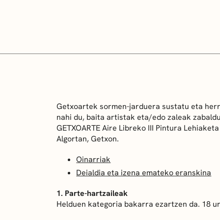
Getxoartek sormen-jarduera sustatu eta herri
nahi du, baita artistak eta/edo zaleak zabal
GETXOARTE Aire Libreko III Pintura Lehiaketa
Algortan, Getxon.
Oinarriak
Deialdia eta izena emateko eranskina
1. Parte-hartzaileak
Helduen kategoria bakarra ezartzen da. 18 ur