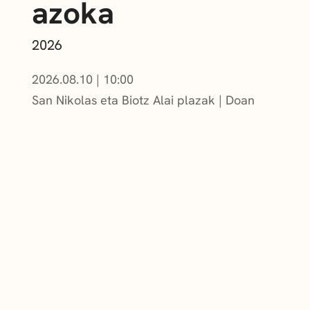
azoka
2026
2026.08.10
|
10:00
San Nikolas eta Biotz Alai plazak
Doan