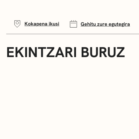
Kokapena ikusi
Gehitu zure egutegira
EKINTZARI BURUZ