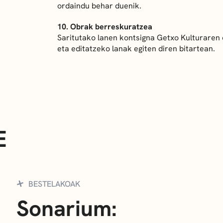
ordaindu behar duenik.
10. Obrak berreskuratzea
Saritutako lanen kontsigna Getxo Kulturaren 
eta editatzeko lanak egiten diren bitartean.
E
BESTELAKOAK
Sonarium: