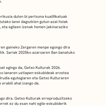
o.
rikusia duten bi pertsona kualifikatuak
utako lanei dagozkien gutun-azal itxiak
, eta egileen izenak hemen jakinaraziko
taren gaineko Zergaren menpe egongo dira
dotik. Sariak 2025ko azaroaren 8an banatuko
bat egingo da, Getxo Kulturak 2026.
ako lanaren ustiapen-eskubideak erostea
 Irudia egutegiaren eta Getxo Kulturaren
erabili ahal izango da.
ngo dira. Getxo Kulturak erreproduzitzeko
rrek ez du esan nahi egile-eskubiderik