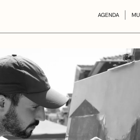
AGENDA
MU
KULTUR ETXEA
LIBURUTEGIAK
MUSIKA ESKOL
DEIALDIAK