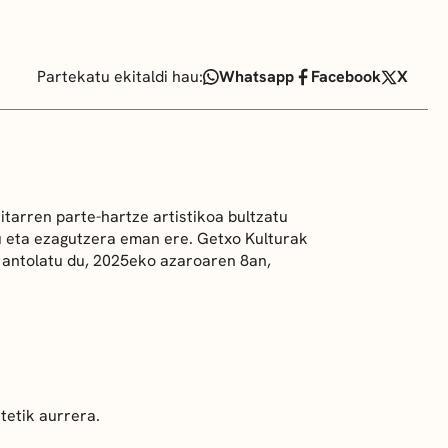
Partekatu ekitaldi hau:
Whatsapp
Facebook
X
tarren parte-hartze artistikoa bultzatu
du eta ezagutzera eman ere. Getxo Kulturak
 antolatu du, 2025eko azaroaren 8an,
tetik aurrera.