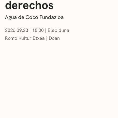
derechos
Agua de Coco Fundazioa
2026.09.23
|
18:00
Elebiduna
Romo Kultur Etxea
Doan