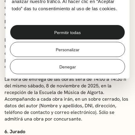
deberá presentar obligatoriamente el soporte, que
analizar nuestro tráfico. Al hacer clic en “Aceptar
deberá ser rígido, para el sellado. No se admitirán a
todo” das tu consentimiento al uso de las cookies.
concurso las pinturas o dibujos que no tengan el sello
para garantizar que se cumpla con las normas
establecidas por esta convocatoria.
Permitir todas
Los soportes podrán presentarse preparados para
trabajar, pero en ningún caso serán admitidos bocetos,
Personalizar
dibujos y otras señales sobre dichos soportes. Los/las
participantes deberán acudir al concurso
con los útiles necesarios para llevar a cabo sus trabajos.
Denegar
La hora de entrega de las obras será de 14:00 a 14:30 h
del mismo sábado, 8 de noviembre de 2025, en la
recepción de la Escuela de Música de Algorta.
Acompañando a cada obra irán, en un sobre cerrado, los
datos del autor (Nombre y apellidos, DNI, dirección,
teléfono de contacto y correo electrónico). Sólo se
admitirá una obra por concursante.
6. Jurado