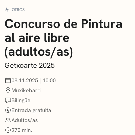
CONVOCATORIAS
OTROS
Concurso de Pintura
NOTICIAS
al aire libre
GETXO KULTURA
(adultos/as)
ASOCIACIONES CULTURALES
Getxoarte 2025
08.11.2025 | 10:00
Muxikebarri
Bilingüe
Entrada gratuita
Adultos/as
270 min.