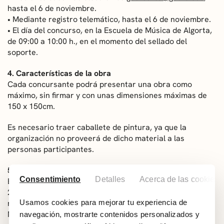
hasta el 6 de noviembre.
• Mediante registro telemático, hasta el 6 de noviembre.
• El día del concurso, en la Escuela de Música de Algorta,
de 09:00 a 10:00 h., en el momento del sellado del
soporte.
4. Características de la obra
Cada concursante podrá presentar una obra como
máximo, sin firmar y con unas dimensiones máximas de
150 x 150cm.
Es necesario traer caballete de pintura, ya que la
organización no proveerá de dicho material a las
personas participantes.
5. Concurso
Consentimiento
Detalles
Acerca de las cookies
El concurso se realizará el sábado, 8 de noviembre de
2025, en los barrios de Algorta y Andra Mari de Getxo. El
mismo día del concurso, en la recepción de la Escuela de
Usamos cookies para mejorar tu experiencia de
Música de Algorta y en horario de 09:00 a 10:00 h, se
navegación, mostrarte contenidos personalizados y