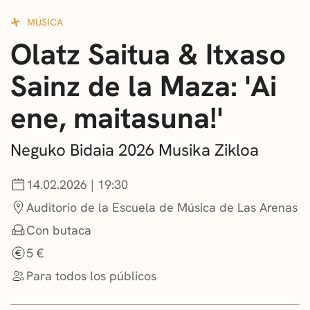
CONVOCATORIAS
MÚSICA
Olatz Saitua & Itxaso
NOTICIAS
Sainz de la Maza: 'Ai
GETXO KULTURA
ene, maitasuna!'
ASOCIACIONES CULTURALES
Neguko Bidaia 2026 Musika Zikloa
14.02.2026 | 19:30
Auditorio de la Escuela de Música de Las Arenas
Con butaca
5 €
Para todos los públicos