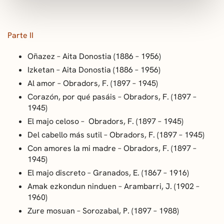
Parte II
Oñazez
– Aita Donostia (1886 – 1956)
Izketan
– Aita Donostia (1886 – 1956)
Al amor
– Obradors, F. (1897 – 1945)
Corazón
, por qué pasáis – Obradors, F. (1897 –
1945)
El majo celoso
– Obradors, F. (1897 – 1945)
Del cabello más sutil
– Obradors, F. (1897 – 1945)
Con amores la mi madre
– Obradors, F. (1897 –
1945)
El majo discreto
– Granados, E. (1867 – 1916)
Amak ezkondun ninduen
– Arambarri, J. (1902 –
1960)
Zure mosuan
– Sorozabal, P. (1897 – 1988)