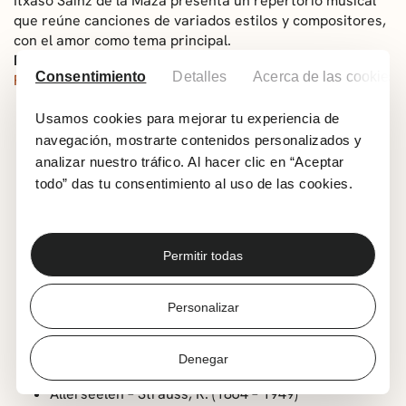
Itxaso Sainz de la Maza presenta un repertorio musical
que reúne canciones de variados estilos y compositores,
con el amor como tema principal.
Programa
Consentimiento
Detalles
Acerca de las cookies
Parte I
Lasciar d´amart
i – Gasparini, F. (1661 – 1727)
Usamos cookies para mejorar tu experiencia de
Sebben crudele
– Caldara, A. (1670 – 1736)
navegación, mostrarte contenidos personalizados y
Se tu m’ami
– Pergolesi, GB. (1710 – 1736)
analizar nuestro tráfico. Al hacer clic en “Aceptar
Non lo dirò col labbro
– Händel, G.F. (1685 – 1759)
todo” das tu consentimiento al uso de las cookies.
Caro mio ben
– Giordani, G. (1758 – 1791)
An Chloe
– Mozart, W.A. (1756-1791)
Dans un bois solitaire
– Mozart, W.A. (1756-1791)
Permitir todas
Das Veilchen
– Mozart, W.A. (1756-1791)
Du bist die Ruh
– Schubert, F. (1797 – 1828)
Personalizar
Seligkeit
– Schubert, F. (1797 – 1828)
Lotosblume
– Schumann, R. (1810 – 1856)
Denegar
Die Wir wandelten
– Brahms, J. (1883 – 1897)
Allerseelen
– Strauss, R. (1864 – 1949)