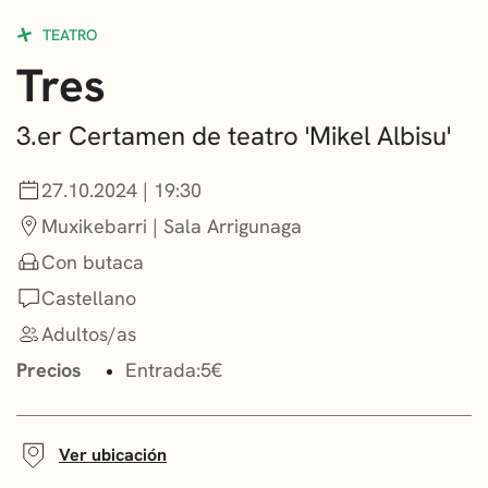
CONVOCATORIAS
TEATRO
Tres
NOTICIAS
GETXO KULTURA
3.er Certamen de teatro 'Mikel Albisu'
ASOCIACIONES CULTURALES
27.10.2024 | 19:30
Muxikebarri | Sala Arrigunaga
Con butaca
Castellano
Adultos/as
Precios
Entrada:
5€
Ver ubicación