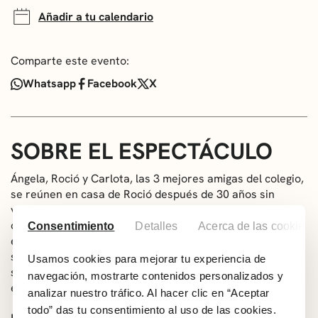
Añadir a tu calendario
Comparte este evento:
Whatsapp
Facebook
X
SOBRE EL ESPECTÁCULO
Ángela, Roció y Carlota, las 3 mejores amigas del colegio,
se reúnen en casa de Roció después de 30 años sin
verse. Son ya mujeres maduras, cercanas a la
cincuentena y pronto descubren un nexo en común que
Consentimiento
Detalles
Acerca de las cookies
es la soledad. Entre copas, risas y comentarios sobre
sus vidas el ambiente se va distendiendo y surge una
Usamos cookies para mejorar tu experiencia de
sorprendente proposición que cambiara el futuro de
navegación, mostrarte contenidos personalizados y
estas tres mujeres.
analizar nuestro tráfico. Al hacer clic en “Aceptar
todo” das tu consentimiento al uso de las cookies.