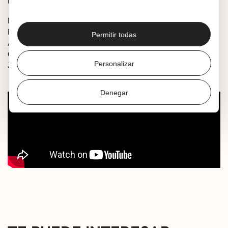
Ficha artística
Reparto:
Rocío: María José G. Chagoyen
Permitir todas
Ángela: Mercedes Moyá
Carlota: Chelo García
Personalizar
José Ramón: Jesús M. Galo
Denegar