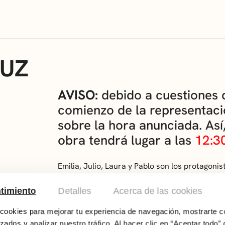
RUZ
AVISO:
debido a cuestiones d
comienzo de la representaci
sobre la hora anunciada. Así,
obra tendrá lugar a las
12:3
Emilia, Julio, Laura y Pablo son los protagon
un estatus social y cultural elevado se ve obl
un barrio más humilde de la periferia. Para 
timiento
Detalles
Acerca de las cookies
empezar a relacionarse con sus vecinos. Pero
declaración de buenas intenciones, acaba con
ookies para mejorar tu experiencia de navegación, mostrarte c
partes, causando un daño irreparable en la p
zados y analizar nuestro tráfico. Al hacer clic en “Aceptar todo” 