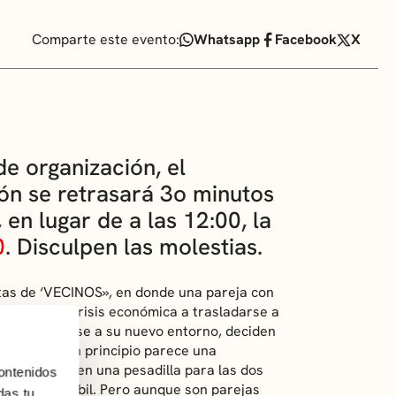
Comparte este evento:
Whatsapp
Facebook
X
e organización, el
ón se retrasará 3o minutos
 en lugar de a las 12:00, la
0
. Disculpen las molestias.
istas de ‘VECINOS», en donde una pareja con
igada por la crisis económica a trasladarse a
poder adaptarse a su nuevo entorno, deciden
 lo que en un principio parece una
virtiéndose en una pesadilla para las dos
ontenidos
areja más débil. Pero aunque son parejas
das tu