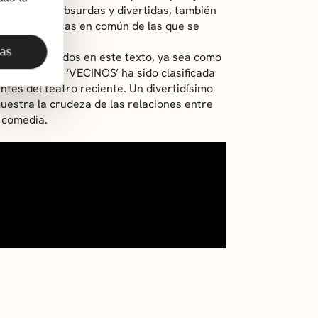
aciones muy absurdas y divertidas, también
tienen más cosas en común de las que se
das
os identificados en este texto, ya sea como
stras vidas. ‘VECINOS’ ha sido clasificada
ntes del teatro reciente. Un divertidísimo
uestra la crudeza de las relaciones entre
a comedia.