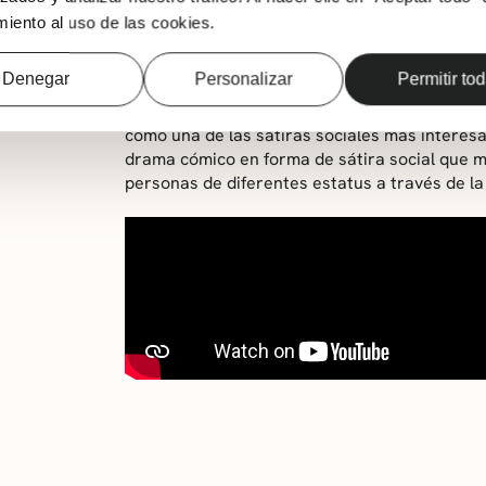
muy distintas, y el argumento da lugar a situ
iento al uso de las cookies.
refleja que las clases sociales altas y bajas 
creían.
Denegar
Personalizar
Permitir to
Por ello, cada uno de nosotros podremos vern
víctimas o verdugos, en algún momento de nue
como una de las sátiras sociales más interesa
drama cómico en forma de sátira social que m
personas de diferentes estatus a través de l