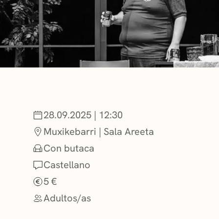
NOTICIAS
GETXO KULTU
ASOCIACIONES
28.09.2025 | 12:30
Muxikebarri | Sala Areeta
Con butaca
Castellano
5 €
Adultos/as