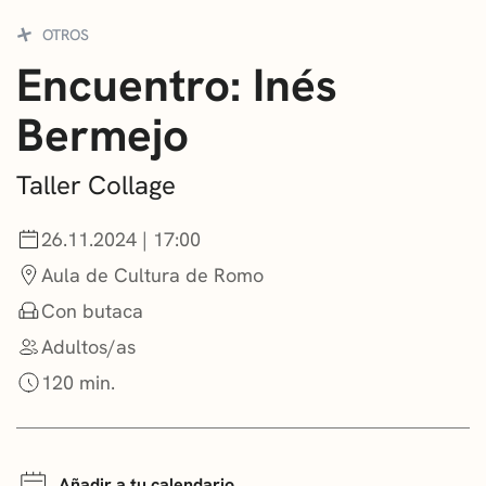
CONVOCATORIAS
OTROS
Encuentro: Inés
NOTICIAS
Bermejo
GETXO KULTURA
ASOCIACIONES CULTURALES
Taller Collage
26.11.2024 | 17:00
Aula de Cultura de Romo
Con butaca
Adultos/as
120 min.
Añadir a tu calendario