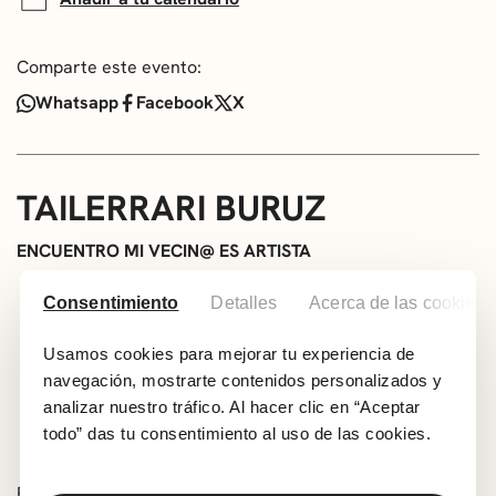
Comparte este evento:
Whatsapp
Facebook
X
TAILERRARI BURUZ
ENCUENTRO MI VECIN@ ES ARTISTA
INÉS BERMEJO
Consentimiento
Detalles
Acerca de las cookies
Taller Collage
Usamos cookies para mejorar tu experiencia de
Lugar: Romo Kultur Etxea – Nagusien Etxea
navegación, mostrarte contenidos personalizados y
26 de noviembre, 17.00 – 19.00
analizar nuestro tráfico. Al hacer clic en “Aceptar
Edad: a partir de 50 años
todo” das tu consentimiento al uso de las cookies.
Inscripción
:
getxoarte@getxo.eus
En el taller probaremos diferentes formatos de imagen,