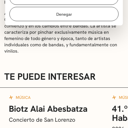
primera jornada el rock y humor de la banda Skimales.
Además, contaremos con la presencia de DJ Lady
Denegar
Grumpy que amenizará cada jornada del festival al
comienzo y en los cambios entre bandas. La artista se
caracteriza por pinchar exclusivamente música en
femenino de todo género y época, tanto de artistas
individuales como de bandas, y fundamentalmente con
vinilos.
TE PUEDE INTERESAR
MÚSICA
MÚS
Biotz Alai Abesbatza
41.º
Hab
Concierto de San Lorenzo