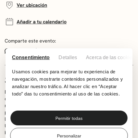
Ver ubicación
Añadir a tu calendario
Comparte este evento:
Whatsapp
Facebook
X
Consentimiento
Detalles
Acerca de las cookies
Usamos cookies para mejorar tu experiencia de
SOBRE LAS BANDAS
navegación, mostrarte contenidos personalizados y
analizar nuestro tráfico. Al hacer clic en “Aceptar
El viernes 21 daremos inicio al festival con la cantante y
todo” das tu consentimiento al uso de las cookies.
compositora Vittersweet que se mostrará sin tapujos
mezclando rap, r&b, soul o incluso
UK garage
, con
pinceladas de pop. Les seguirán los riffs abrasadores,
letras contundentes y la energía desbordante de Txerri
Permitir todas
Ugerrak fusionando la intensidad del Nu-Metal con la
brutalidad del Hardcore. Y cerrará la programación de la
Personalizar