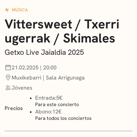
CONVOCATORIAS
MÚSICA
Vittersweet / Txerri
NOTICIAS
ugerrak / Skimales
GETXO KULTURA
ASOCIACIONES CULTURALES
Getxo Live Jaialdia 2025
21.02.2025 | 20:00
Muxikebarri | Sala Arrigunaga
Jóvenes
Entrada:
5€
Para este concierto
Precios
Abono:
12€
Para todos los conciertos