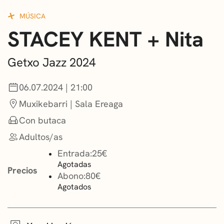
CONVOCATORIAS
MÚSICA
STACEY KENT + Nita
NOTICIAS
GETXO KULTURA
Getxo Jazz 2024
ASOCIACIONES CULTURALES
06.07.2024 | 21:00
Muxikebarri | Sala Ereaga
Con butaca
Adultos/as
Entrada:
25€
Agotadas
Precios
Abono:
80€
Agotados