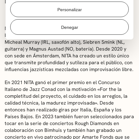
Nita (Concurso de grupos)
Personalizar
Denegar
NITA, grupo internacional liderado por Anja Gottberg (SE,
bajo, composiciones), Antonio Moreno (ES, trompeta),
Micheal Murray (IRL, saxofón alto), Siebren Smink (NL,
guitarra) y Magnus Austad (NO, batería). Desde 2020 y
con sede en Ámsterdam, NITA ha creado un estilo único
que transmite profundidad y sutileza para el público, con
influencias jazzísticas mezcladas con improvisación libre.
En 2021 NITA ganó el primer premio en el Concurso
Italiano de Jazz Conad con la motivación «For the la
completitud del proyecto, el cuidado en los arreglos, la
calidad técnica, la madurez improvisada». Desde
entonces han realizado giras por Italia, España y los
Países Bajos. En 2023 también fueron seleccionados para
tocar en la serie de conciertos Rough Diamonds en
colaboración con Bimhuis y también han grabado un
concierto en vivo patrocinado por Amarte Fonds que se