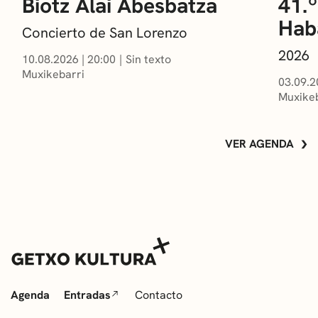
Biotz Alai Abesbatza
41.º
Hab
Concierto de San Lorenzo
2026
10.08.2026
|
20:00
Sin texto
Muxikebarri
03.09.2
Muxikeb
VER AGENDA
Agenda
Entradas
Contacto