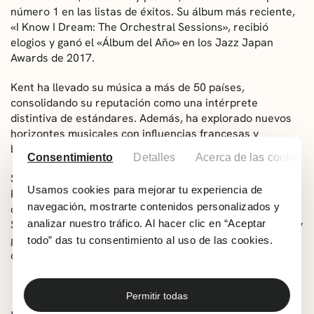
número 1 en las listas de éxitos. Su álbum más reciente,
«I Know I Dream: The Orchestral Sessions», recibió
elogios y ganó el «Álbum del Año» en los Jazz Japan
Awards de 2017.
Kent ha llevado su música a más de 50 países,
consolidando su reputación como una intérprete
distintiva de estándares. Además, ha explorado nuevos
horizontes musicales con influencias francesas y
brasileñas en su repertorio.
Consentimiento
Detalles
Acerca de las cookies
Su colaboración con el autor premiado con el Nobel,
Usamos cookies para mejorar tu experiencia de
Kazuo Ishiguro, ha marcado una transformación en su
navegación, mostrarte contenidos personalizados y
carrera, llevándola a cantar composiciones originales.
analizar nuestro tráfico. Al hacer clic en “Aceptar
Stacey Kent continúa su agitada agenda de grabaciones y
giras, siendo parte de la escena musical internacional
todo” das tu consentimiento al uso de las cookies.
con conciertos agotados y apariciones en festivales.
Permitir todas