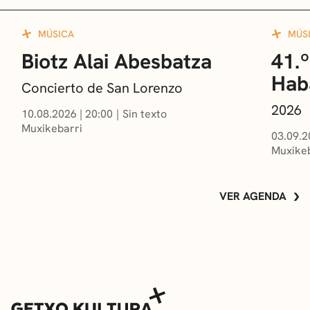
MÚSICA
MÚS
Biotz Alai Abesbatza
41.º
Hab
Concierto de San Lorenzo
2026
10.08.2026
|
20:00
Sin texto
Muxikebarri
03.09.2
Muxikeb
VER AGENDA