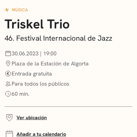
CONVOCATORIAS
MÚSICA
Triskel Trio
NOTICIAS
GETXO KULTURA
46. Festival Internacional de Jazz
ASOCIACIONES CULTURALES
30.06.2023 | 19:00
Plaza de la Estación de Algorta
Entrada gratuita
Para todos los públicos
60 min.
Ver ubicación
Añadir a tu calendario