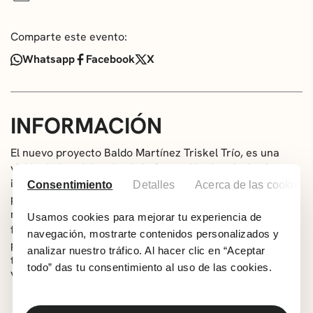
Comparte este evento:
Whatsapp
Facebook
X
INFORMACIÓN
El nuevo proyecto
Baldo Martínez
Triskel Trío
, es una
visión de la música desde la formación de trío de piano,
instrumento que nunca antes había incorporado en sus
Consentimiento
Detalles
Acerca de las cookies
proyectos, dándole otra dimensión a su música,
manteniendo esa creatividad y libertad que en esta
Usamos cookies para mejorar tu experiencia de
formación de trío adquiere espacios más amplios. Así
navegación, mostrarte contenidos personalizados y
podremos escuchar música extraída de muchos de sus
analizar nuestro tráfico. Al hacer clic en “Aceptar
trabajos, como
Tusitala
,
Projecto Miño
,
Cuarteto Europa,
todo” das tu consentimiento al uso de las cookies.
Vientos Cruzados…
Completan este trío 2 destacados músicos del