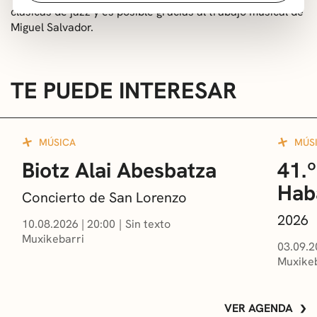
clásicas de jazz y es posible gracias al trabajo musical de
Miguel Salvador.
TE PUEDE INTERESAR
MÚSICA
MÚS
Biotz Alai Abesbatza
41.º
Hab
Concierto de San Lorenzo
2026
10.08.2026
|
20:00
Sin texto
Muxikebarri
03.09.2
Muxikeb
VER AGENDA