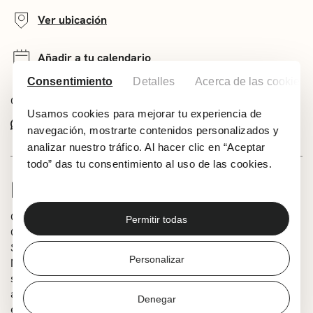
Ver ubicación
Añadir a tu calendario
Consentimiento
Detalles
Acerca de las cookies
Comparte este evento:
Usamos cookies para mejorar tu experiencia de
Whatsapp
Facebook
X
navegación, mostrarte contenidos personalizados y
analizar nuestro tráfico. Al hacer clic en “Aceptar
todo” das tu consentimiento al uso de las cookies.
INFORMACIÓN
Concierto del sexteto liderado por la voz de Olatz
Permitir todas
García-Ergüín, que presenta su primer disco, ‘The
Standards of my Childhood’, dentro del ciclo ‘Tercer
Personalizar
Milenio’. El grupo repasa los estándares de la música de
su niñez añadiendo una visión contemporánea de estilo
abierto a las nuevas tendencias. Este primer trabajo de
Denegar
estudio mantiene siempre el legado de las solistas