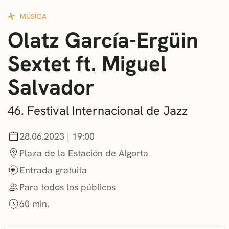
CONVOCATORIAS
MÚSICA
Olatz García-Ergüin
NOTICIAS
Sextet ft. Miguel
GETXO KULTURA
Salvador
ASOCIACIONES CULTURALES
46. Festival Internacional de Jazz
28.06.2023 | 19:00
Plaza de la Estación de Algorta
Entrada gratuita
Para todos los públicos
60 min.