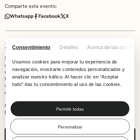
Comparte este evento:
Whatsapp
Facebook
X
SOBRE LA BANDA
Consentimiento
Detalles
Acerca de las cookies
Susan Santos es una guitarrista extremeña apasionada y
Usamos cookies para mejorar tu experiencia de
autodidacta. Guitarrista zurda, escribe sus propias
navegación, mostrarte contenidos personalizados y
canciones que reflejan su combinación única de ritmo y
analizar nuestro tráfico. Al hacer clic en “Aceptar
texturas que celebra sus habilidades como fuerza
todo” das tu consentimiento al uso de las cookies.
creativa y como artista verdaderamente única por
derecho propio.
La artista ha actuado en numerosos festivales en toda
Permitir todas
Europa, México y América.
Personalizar