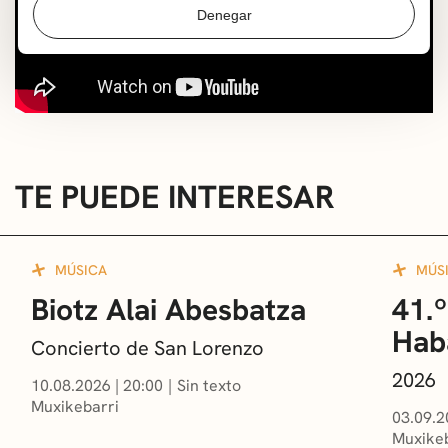
Denegar
TE PUEDE INTERESAR
MÚSICA
MÚS
Biotz Alai Abesbatza
41.º
Hab
Concierto de San Lorenzo
2026
10.08.2026
|
20:00
Sin texto
Muxikebarri
03.09.2
Muxikeb