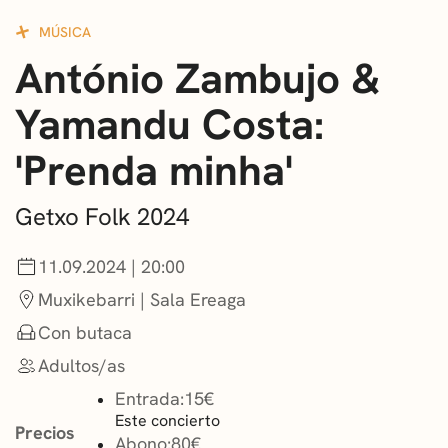
CONVOCATORIAS
MÚSICA
António Zambujo &
NOTICIAS
Yamandu Costa:
GETXO KULTURA
'Prenda minha'
ASOCIACIONES CULTURALES
Getxo Folk 2024
11.09.2024 | 20:00
Muxikebarri | Sala Ereaga
Con butaca
Adultos/as
Entrada:
15€
Este concierto
Precios
Abono:
80€