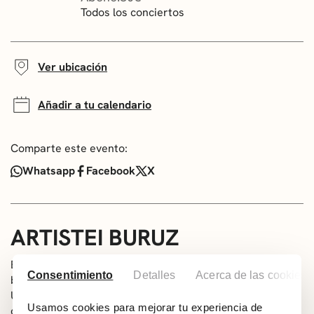
Todos los conciertos
Ver ubicación
Añadir a tu calendario
Comparte este evento:
Whatsapp
Facebook
X
ARTISTEI BURUZ
El cantante portugués António Zambujo y el guitarrista
Consentimiento
Detalles
Acerca de las cookies
brasileño Yamandu Costa firman a dúo ‘Prenda minha’.
Un disco lleno de sutileza y armonía, de intimidad y
Usamos cookies para mejorar tu experiencia de
cercanía. El concierto de Getxo Folk tendrá repertorio