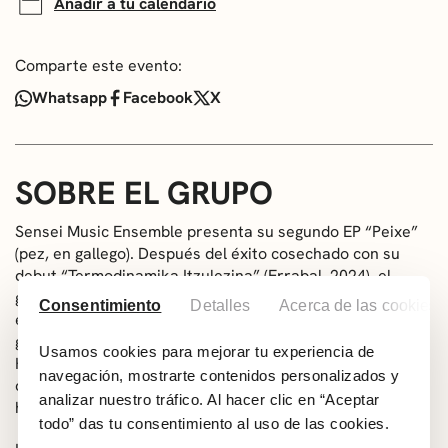
Añadir a tu calendario
Comparte este evento:
Whatsapp
Facebook
X
SOBRE EL GRUPO
Sensei Music Ensemble presenta su segundo EP
“Peixe
”
(pez, en gallego). Después del éxito cosechado con su
debut “Termodinamika Itzulezina” (Errabal, 2024), el
grupo regresa a los escenarios con un nuevo trabajo en
Consentimiento
Detalles
Acerca de las cookies
el que reivindica la diversidad lingüística, cultural y
geográfica. Tres playas de Galiza, Catalunya y Euskal
Usamos cookies para mejorar tu experiencia de
Herria inspiran “Peixe”, y a ellas les cantan en el idioma
navegación, mostrarte contenidos personalizados y
del lugar, galego, catalá y euskara, bajo el cobijo de su
analizar nuestro tráfico. Al hacer clic en “Aceptar
habitual mestizaje y enorme calidad instrumental.
todo” das tu consentimiento al uso de las cookies.