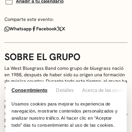
Añadir a tu calendario
Comparte este evento:
Whatsapp
Facebook
X
SOBRE EL GRUPO
La West Bluegrass Band como grupo de bluegrass nació
en 1988, después de haber sido su origen una formación
de música country. Durante todo este tiempo, el grupo ha
sufrido diversos cambios en su formación.
Consentimiento
Detalles
Acerca de las cookies
A través de los años, su música ha evolucionado desde el
Usamos cookies para mejorar tu experiencia de
bluegrass tradicional hasta el actual, pasando por
navegación, mostrarte contenidos personalizados y
adaptaciones propias de temas irlandeses, de rock & roll,
analizar nuestro tráfico. Al hacer clic en “Aceptar
pop, etc., siempre sin olvidar las raíces. Así, podemos
todo” das tu consentimiento al uso de las cookies.
encontrar un amplio repertorio de temas instrumentales,