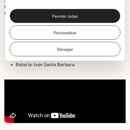
así como piezas de figuras esenciales como Earl Scruggs,
Ricky Skaggs, Credence Clear Water Revival, Jerry Lee
Lewis… por citar algunos.
Permitir todas
Contrabajo y voz: Jorge Zamacona
Mandolina y voz: Javier García
Personalizar
Guitarra y voz: Charly Gómez
Guitarra y voz: Verónica Krasser
Denegar
Violín: Mario Martín
Batería: Iván Santa Barbara