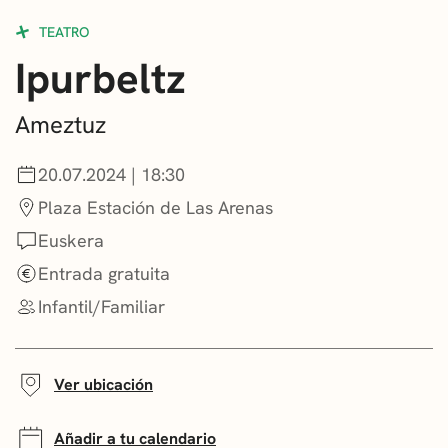
CONVOCATORIAS
TEATRO
Ipurbeltz
NOTICIAS
GETXO KULTURA
Ameztuz
ASOCIACIONES CULTURALES
20.07.2024 | 18:30
Plaza Estación de Las Arenas
Euskera
Entrada gratuita
Infantil/Familiar
Ver ubicación
Añadir a tu calendario