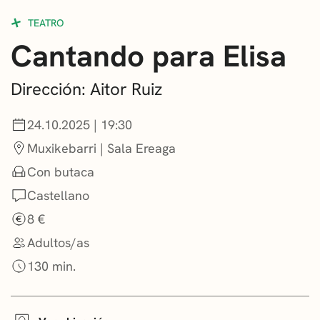
CONVOCATORIAS
TEATRO
Cantando para Elisa
NOTICIAS
GETXO KULTURA
Dirección: Aitor Ruiz
ASOCIACIONES CULTURALES
24.10.2025 | 19:30
Muxikebarri | Sala Ereaga
Con butaca
Castellano
8 €
Adultos/as
130 min.