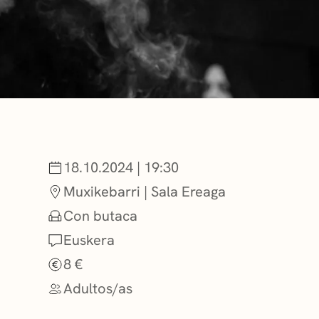
NOTICIAS
GETXO KULTU
ASOCIACIONES
n
18.10.2024 | 19:30
Muxikebarri | Sala Ereaga
Con butaca
Euskera
8 €
Adultos/as