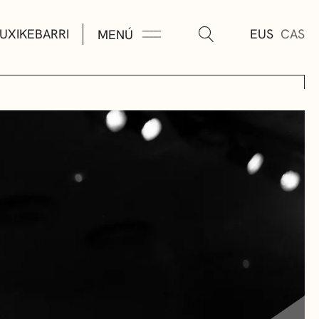
UXIKEBARRI
EUS
CAS
MENÚ
TURA
ÚSICA
AS