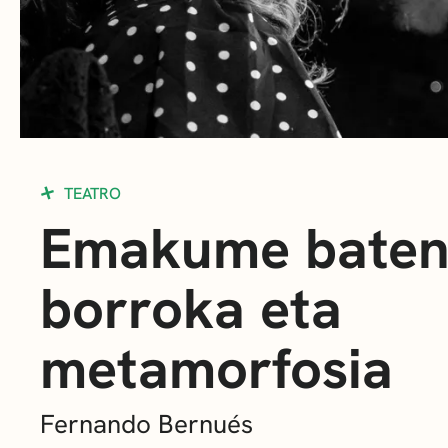
TEATRO
Emakume bate
borroka eta
metamorfosia
Fernando Bernués