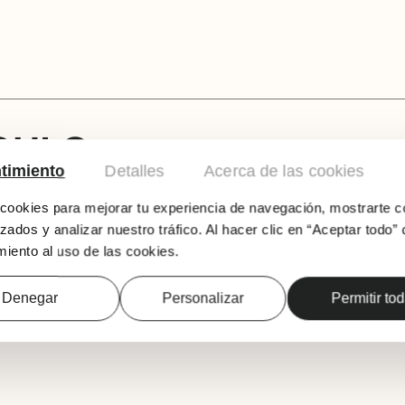
CULO
timiento
Detalles
Acerca de las cookies
Dirección: Fernando Bernués
ookies para mejorar tu experiencia de navegación, mostrarte c
Elenco: Eneko Sagardoy, Eva Trancón / Vito 
zados y analizar nuestro tráfico. Al hacer clic en “Aceptar todo” 
iento al uso de las cookies.
El jovencísimo escritor francés Édouard Louis 
en el dolor de ser homosexual y vivir en una 
violencia psicológica, sexual o física. Esta o
Denegar
Personalizar
Permitir to
por los abusos sexuales de sus maridos, y de
por la sociedad patriarcal, la familia e incluso 