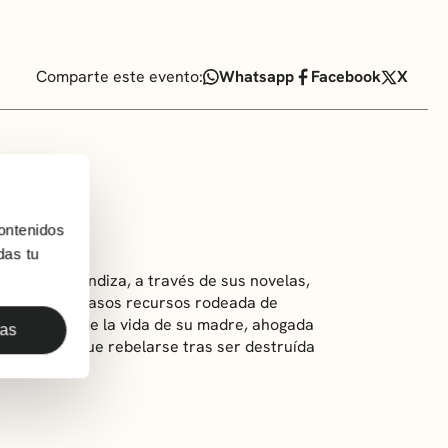
Comparte este evento:
Whatsapp
Facebook
X
ontenidos
Rogado
das tu
(1992) profundiza, a través de sus novelas,
familia de escasos recursos rodeada de
bra nos habla de la vida de su madre, ahogada
das
 cómo consigue rebelarse tras ser destruída
su hijo.