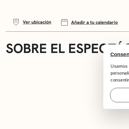
Ver ubicación
Añadir a tu calendario
SOBRE EL ESPECTÁ
Consen
Usamos c
personali
consentim