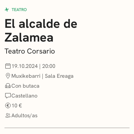
CONVOCATORIAS
TEATRO
El alcalde de
NOTICIAS
Zalamea
GETXO KULTURA
ASOCIACIONES CULTURALES
Teatro Corsario
19.10.2024 | 20:00
Muxikebarri | Sala Ereaga
Con butaca
Castellano
10 €
Adultos/as