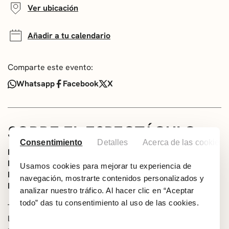
Ver ubicación
Añadir a tu calendario
Comparte este evento:
Whatsapp
Facebook
X
SOBRE EL ESPECTÁCULO
Consentimiento
Detalles
Acerca de las cookies
Dirección: Jesús Peña
Elenco: Carlos Pinedo, Blanca Izquierdo, Javier Bermejo,
Usamos cookies para mejorar tu experiencia de
Pablo Rodríguez, Luis Heras, Raúl Escudero, Alfonso
navegación, mostrarte contenidos personalizados y
Mendiguchía, Teresa Lázaro
analizar nuestro tráfico. Al hacer clic en “Aceptar
todo” das tu consentimiento al uso de las cookies.
Tras haber puesto en escena seis textos de Calderón de
la Barca, la compañía castellana Teatro Corsario estrena