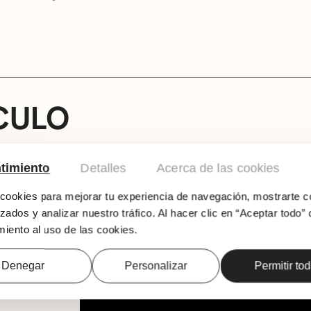
CULO
En un bosque en el que lo extraño e irreal se 
danza y teatro llena de realismo mágico. Sus
timiento
Detalles
Acerca de las cookies
amistad a través del juego que les enseñará
ookies para mejorar tu experiencia de navegación, mostrarte c
solo los movimientos corporales y las onomato
bosque… Bailando.
zados y analizar nuestro tráfico. Al hacer clic en “Aceptar todo” 
iento al uso de las cookies.
Denegar
Personalizar
Permitir to