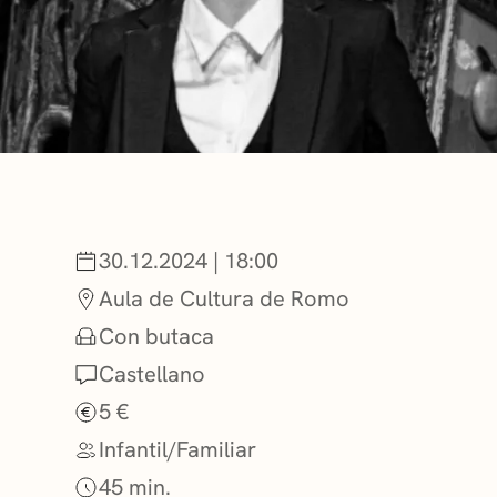
NOTICIAS
GETXO KULTU
ASOCIACIONES
30.12.2024 | 18:00
Aula de Cultura de Romo
Con butaca
Castellano
5 €
Infantil/Familiar
45 min.