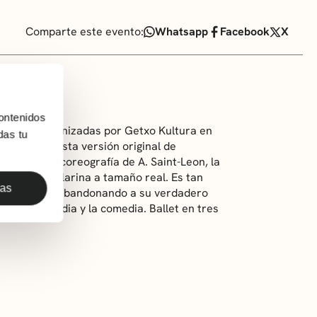
Comparte este evento:
Whatsapp
Facebook
X
ontenidos
 clásico organizadas por Getxo Kultura en
das tu
rticipa en esta versión original de
an y con la coreografía de A. Saint-Leon, la
a muñeca bailarina a tamaño real. Es tan
das
ora de ella, abandonando a su verdadero
re la tragedia y la comedia. Ballet en tres