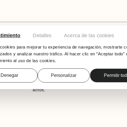
CULO
timiento
Detalles
Acerca de las cookies
ookies para mejorar tu experiencia de navegación, mostrarte c
El alumnado de las tres masterclass de ballet
zados y analizar nuestro tráfico. Al hacer clic en “Aceptar todo” 
colaboración con Arte Ederra Ballet Gaztea pa
iento al uso de las cookies.
Coppélia. Basada en un cuento de E.T.A. Hoffm
historia trata sobre un inventor que tiene un
Denegar
Personalizar
Permitir to
creíble que un campesino del pueblo se enam
amor. La obra se encuentra a medio camino ent
actos.