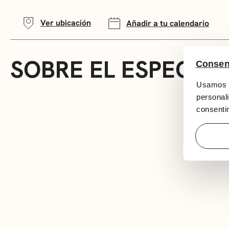
Ver ubicación
Añadir a tu calendario
SOBRE EL ESPECTÁ
Consen
Usamos c
personali
consentim