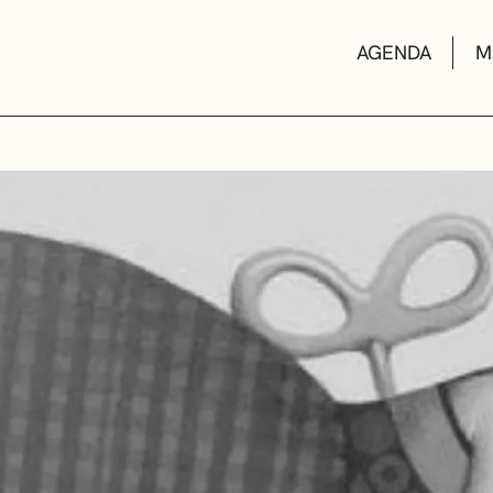
AGENDA
M
AULAS DE CUL
BIBLIOTECAS
ESCUELA DE M
CONVOCATORI