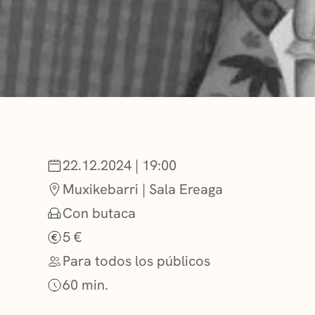
NOTICIAS
GETXO KULTU
ASOCIACIONES
22.12.2024 | 19:00
Muxikebarri | Sala Ereaga
Con butaca
5 €
Para todos los públicos
60 min.