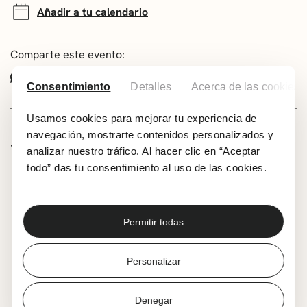
Añadir a tu calendario
Comparte este evento:
Whatsapp
Facebook
X
Consentimiento
Detalles
Acerca de las cookies
Usamos cookies para mejorar tu experiencia de
SOBRE LA ACTIVIDAD
navegación, mostrarte contenidos personalizados y
analizar nuestro tráfico. Al hacer clic en “Aceptar
6-11 años
todo” das tu consentimiento al uso de las cookies.
Idioma: bilingue
Gratuito
Permitir todas
Partiendo del juego dramático representaremos
diferentes sketchs con la técnica de cine mudo.
Inscripción: La inscripción se realizará
Personalizar
presencialmente en Romo Kultur Etxea una hora
antes del inicio de cada taller, hasta completar
Denegar
aforo. Cada taller tendrá un límite de 20 plazas y la