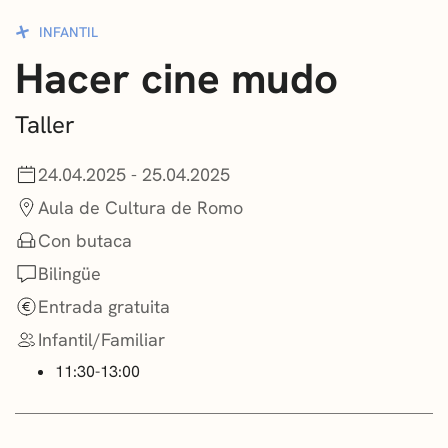
CONVOCATORIAS
INFANTIL
Hacer cine mudo
NOTICIAS
GETXO KULTURA
Taller
ASOCIACIONES CULTURALES
24.04.2025 - 25.04.2025
Aula de Cultura de Romo
Con butaca
Bilingüe
Entrada gratuita
Infantil/Familiar
11:30-13:00