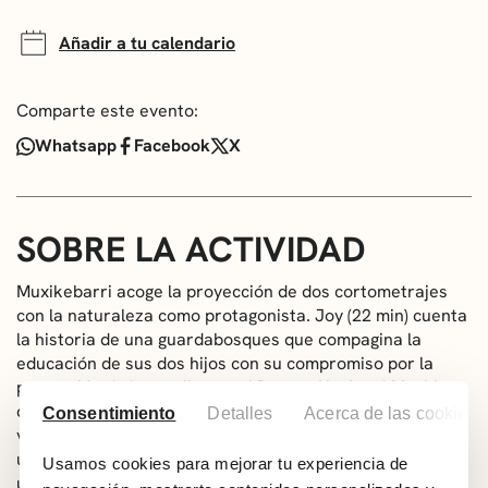
Añadir a tu calendario
Comparte este evento:
Whatsapp
Facebook
X
SOBRE LA ACTIVIDAD
Muxikebarri acoge la proyección de dos cortometrajes
con la naturaleza como protagonista.
Joy (22 min)
cuenta
la historia de una guardabosques que compagina la
educación de sus dos hijos con su compromiso por la
protección de los gorilas en el Parque Nacional Mgahinga
de Uganda.
Tabira (16 min),
por su parte, nos acerca las
Consentimiento
Detalles
Acerca de las cookies
vivencias de una familia de veterinarios que adoptaron
un polluelo de halcón que nadie quería y que pasó a ser
Usamos cookies para mejorar tu experiencia de
una hija más. Tras la proyección, contaremos con un