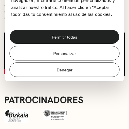
navegación, mostrarte contenidos personalizados y
coloquio con el equipo técnico y artístico de ambos
analizar nuestro tráfico. Al hacer clic en “Aceptar
cortometrajes. Proyecto seleccionado dentro de la
todo” das tu consentimiento al uso de las cookies.
convocatoria ‘Getxo Eszena Irekia’.
Permitir todas
Personalizar
Denegar
PATROCINADORES