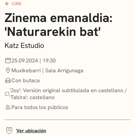
CINE
CONVOCATORIAS
Zinema emanaldia:
NOTICIAS
'Naturarekin bat'
GETXO KULTURA
Katz Estudio
ASOCIACIONES CULTURALES
25.09.2024 | 19:30
Muxikebarri | Sala Arrigunaga
Con butaca
'Joy': Versión original subtitulada en castellano /
'Tabira': castellano
Para todos los públicos
Ver ubicación