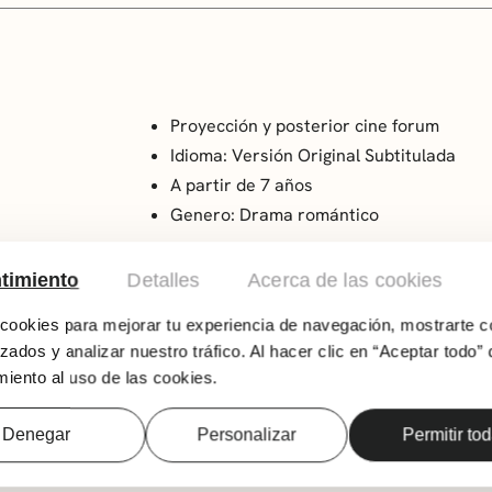
Proyección y posterior cine forum
Idioma: Versión Original Subtitulada
A partir de 7 años
Genero: Drama romántico
Nora y Hae Sung, dos amigos de la infancia c
timiento
Detalles
Acerca de las cookies
la familia de Nora, que entonces tenía solo 1
Canadá. Muchos años después, cuando Nora t
ookies para mejorar tu experiencia de navegación, mostrarte c
York, ambos se reencuentran, y pasarán juntos
zados y analizar nuestro tráfico. Al hacer clic en “Aceptar todo” 
destino y a las elecciones que componen una 
iento al uso de las cookies.
Año: 2023
Duración: 105 min
Denegar
Personalizar
Permitir to
Dirección: Celine Song