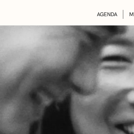
AGENDA
M
AULAS DE CUL
BIBLIOTECAS
ESCUELA DE M
CONVOCATORI