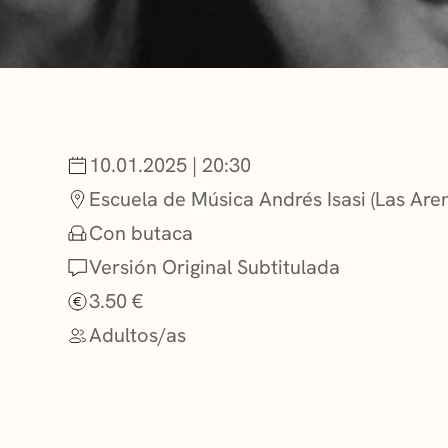
NOTICIAS
GETXO KULTU
10.01.2025 | 20:30
ASOCIACIONES
Escuela de Música Andrés Isasi (Las Are
Con butaca
Versión Original Subtitulada
3.50 €
Adultos/as