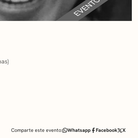
RA
 CULTURALES
nas)
Comparte este evento:
Whatsapp
Facebook
X