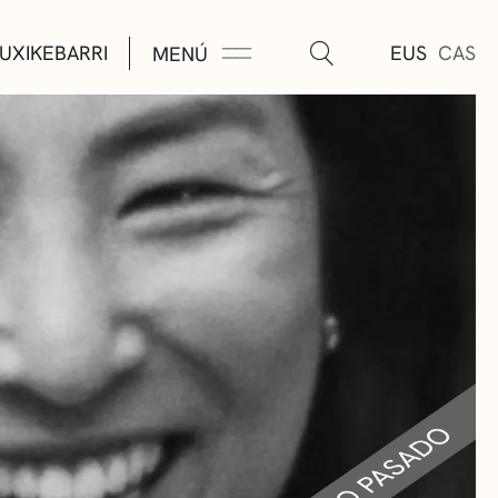
UXIKEBARRI
EUS
CAS
MENÚ
TURA
ÚSICA
AS