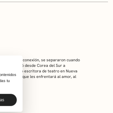
on una fuerte conexión, se separaron cuando
0 años, emigró desde Corea del Sur a
rabaja como escritora de teatro en Nueva
ontenidos
 unos días que les enfrentará al amor, al
das tu
vida.
das