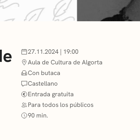
NOTICIAS
GETXO KULTU
de
27.11.2024 | 19:00
ASOCIACIONES
Aula de Cultura de Algorta
Con butaca
Castellano
Entrada gratuita
Para todos los públicos
90 min.