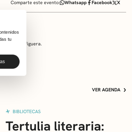
Comparte este evento:
Whatsapp
Facebook
X
ontenidos
das tu
a de Ángela Figuera.
das
VER AGENDA
BIBLIOTECAS
Tertulia literaria: