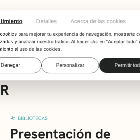
timiento
Detalles
Acerca de las cookies
ookies para mejorar tu experiencia de navegación, mostrarte c
zados y analizar nuestro tráfico. Al hacer clic en “Aceptar todo” 
Club de poesía Versadas, en relación a la obr
iento al uso de las cookies.
Denegar
Personalizar
Permitir to
AR
BIBLIOTECAS
Presentación de