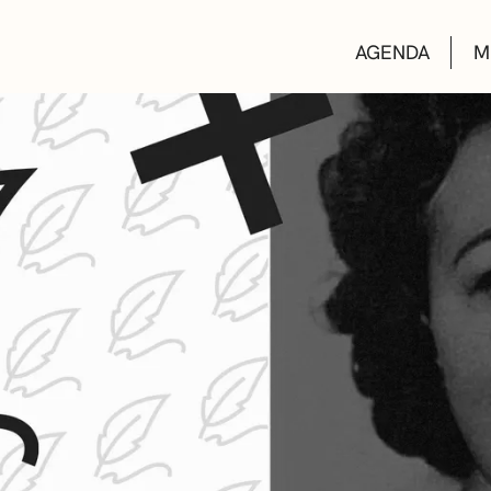
AGENDA
M
AULAS DE CUL
BIBLIOTECAS
ESCUELA DE M
CONVOCATORI