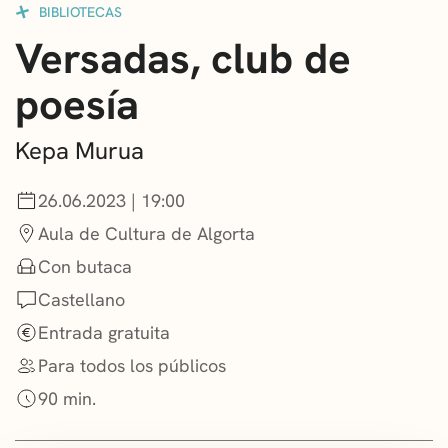
BIBLIOTECAS
CONVOCATORIAS
Versadas, club de
NOTICIAS
poesía
GETXO KULTURA
Kepa Murua
ASOCIACIONES CULTURALES
26.06.2023 | 19:00
Aula de Cultura de Algorta
Con butaca
Castellano
Entrada gratuita
Para todos los públicos
90 min.