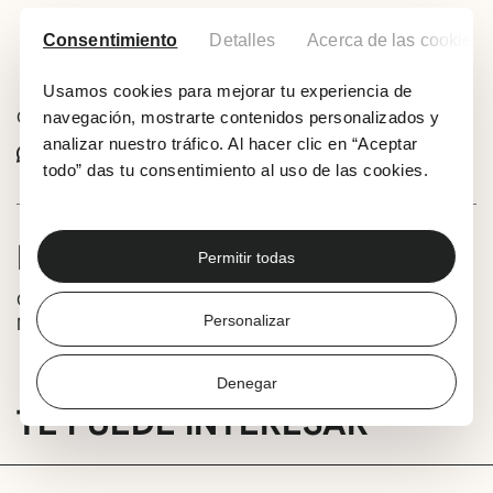
Consentimiento
Detalles
Acerca de las cookies
Añadir a tu calendario
Usamos cookies para mejorar tu experiencia de
Comparte este evento:
navegación, mostrarte contenidos personalizados y
analizar nuestro tráfico. Al hacer clic en “Aceptar
Whatsapp
Facebook
X
todo” das tu consentimiento al uso de las cookies.
INFORMACIÓN
Permitir todas
Club de poesía Versadas, en relación a la obra de Kepa
Personalizar
Murua.
Denegar
TE PUEDE INTERESAR