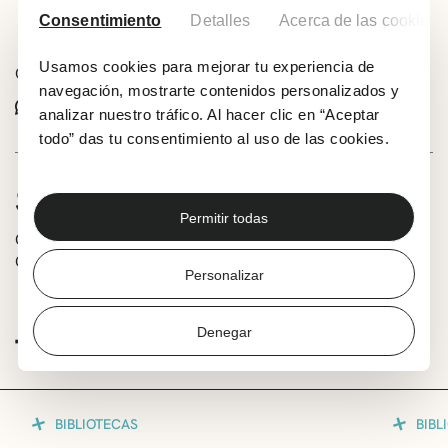
Añadir a tu calendario
Consentimiento
Detalles
Acerca de las cookies
Usamos cookies para mejorar tu experiencia de
Comparte este evento:
navegación, mostrarte contenidos personalizados y
Whatsapp
Facebook
X
analizar nuestro tráfico. Al hacer clic en “Aceptar
todo” das tu consentimiento al uso de las cookies.
SOBRE LA ACTIVIDAD
Permitir todas
Club de poesía Versadas, en relación a la obra de
Carmen Conde.
Personalizar
Denegar
TE PUEDE INTERESAR
BIBLIOTECAS
BIBL