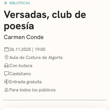
BIBLIOTECAS
CONVOCATORIAS
Versadas, club de
NOTICIAS
poesía
GETXO KULTURA
Carmen Conde
ASOCIACIONES CULTURALES
26.11.2025 | 19:00
Aula de Cultura de Algorta
Con butaca
Castellano
Entrada gratuita
Para todos los públicos