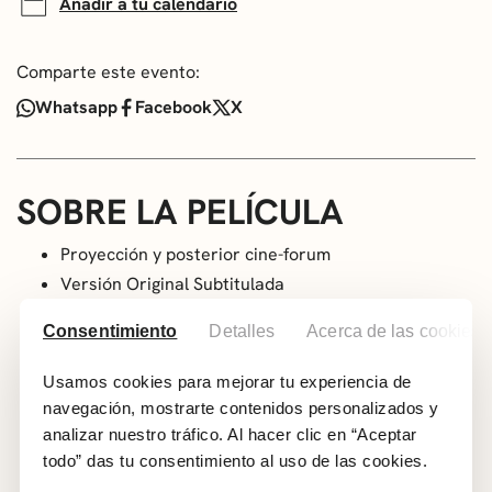
Añadir a tu calendario
Comparte este evento:
Whatsapp
Facebook
X
SOBRE LA PELÍCULA
Proyección y posterior cine-forum
Versión Original Subtitulada
A partir de 12 años
Consentimiento
Detalles
Acerca de las cookies
Genero: Drama. Familia.
Año: 2025
Usamos cookies para mejorar tu experiencia de
País: Noruega
navegación, mostrarte contenidos personalizados y
Duración: 135 min
analizar nuestro tráfico. Al hacer clic en “Aceptar
Dirección: Joachim Trier
todo” das tu consentimiento al uso de las cookies.