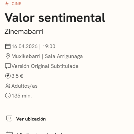
CINE
CONVOCATORIAS
Valor sentimental
NOTICIAS
Zinemabarri
GETXO KULTURA
16.04.2026 | 19:00
ASOCIACIONES CULTURALES
Muxikebarri | Sala Arrigunaga
Versión Original Subtitulada
3.5 €
Adultos/as
135 min.
Ver ubicación