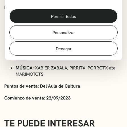
Miembros del grupo:
Permitir todas
ELENCO:
PIRRITX: AIORA ZULAIKA
PORROTX: JOXE MARI AGIRRETXE
Personalizar
MARIMOTOTS: MERTXE RODRIGUEZ
OIHANA SANCHEZ
Denegar
IZASKUN FORKADA
MÚSICA:
XABIER ZABALA, PIRRITX, PORROTX eta
MARIMOTOTS
Puntos de venta: Del Aula de Cultura
Comienzo de venta: 22/09/2023
TE PUEDE INTERESAR