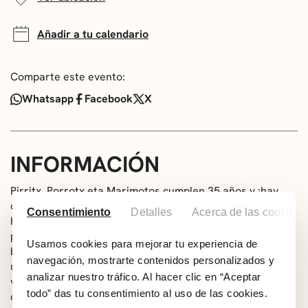
Añadir a tu calendario
Comparte este evento:
Whatsapp
Facebook
X
INFORMACIÓN
Pirritx, Porrotx eta Marimotos cumplen 35 años y ¡hay
que celebrarlo! Muchos/as de los amigos y amigas que
Consentimiento
Detalles
Acerca de las cookies
han hecho a lo largo de esos años vendrán a visitarnos
para participar en la celebración. No faltará el canto, el
Usamos cookies para mejorar tu experiencia de
baile y la participación de todos y todas, incluso habrá
navegación, mostrarte contenidos personalizados y
una tarta gigante… Si es importante cumplir años, ¡más
analizar nuestro tráfico. Al hacer clic en “Aceptar
vivir aventuras! … ¡y esa será nuestra celebración, vivir
todo” das tu consentimiento al uso de las cookies.
otra aventura!