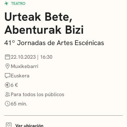
TEATRO
CONVOCATORIAS
Urteak Bete,
NOTICIAS
Abenturak Bizi
GETXO KULTURA
41º Jornadas de Artes Escénicas
ASOCIACIONES CULTURALES
22.10.2023 | 16:30
Muxikebarri
Euskera
6 €
Para todos los públicos
65 min.
Ver ubicación