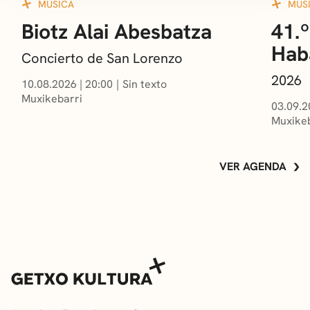
MÚSICA
MÚS
Biotz Alai Abesbatza
41.º
Hab
Concierto de San Lorenzo
2026
10.08.2026
|
20:00
Sin texto
Muxikebarri
03.09.2
Muxikeb
VER AGENDA