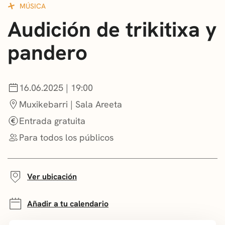
MÚSICA
CONVOCATORIAS
Audición de trikitixa y
NOTICIAS
pandero
GETXO KULTURA
ASOCIACIONES CULTURALES
16.06.2025 | 19:00
Muxikebarri | Sala Areeta
Entrada gratuita
Para todos los públicos
Ver ubicación
Añadir a tu calendario