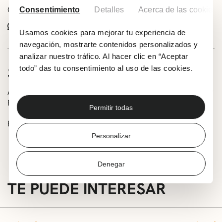
Comparte este evento:
Consentimiento
Detalles
Acerca de las cookies
Whatsapp
Facebook
X
Usamos cookies para mejorar tu experiencia de
navegación, mostrarte contenidos personalizados y
analizar nuestro tráfico. Al hacer clic en “Aceptar
SOBRE LA ACTIVIDAD
todo” das tu consentimiento al uso de las cookies.
Audición de trikitixa y pandero del alumnado del profesor
Rubén Isasi de la Escuela de Música Andrés Isasi.
Permitir todas
Entrada libre.
Personalizar
Denegar
TE PUEDE INTERESAR