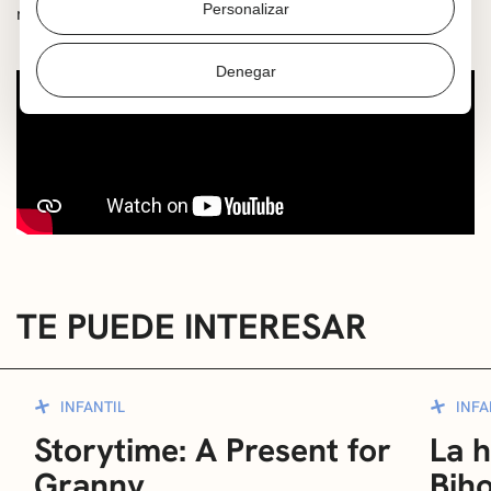
Personalizar
más querríamos.
Denegar
TE PUEDE INTERESAR
INFANTIL
INFA
Storytime: A Present for
La h
Granny
Bih