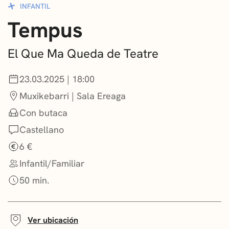
INFANTIL
CONVOCATORIAS
Tempus
NOTICIAS
El Que Ma Queda de Teatre
GETXO KULTURA
23.03.2025 | 18:00
ASOCIACIONES CULTURALES
Muxikebarri | Sala Ereaga
Con butaca
Castellano
6 €
Infantil/Familiar
50 min.
Ver ubicación