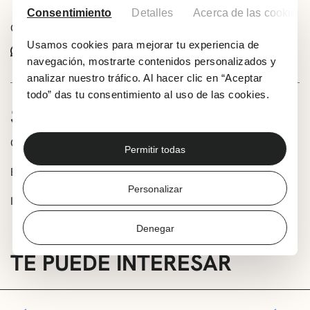
Consentimiento
Detalles
Acerca de las cookies
Comparte este evento:
Usamos cookies para mejorar tu experiencia de
Whatsapp
Facebook
X
navegación, mostrarte contenidos personalizados y
analizar nuestro tráfico. Al hacer clic en “Aceptar
todo” das tu consentimiento al uso de las cookies.
SOBRE LA ACTIVIDAD
Organiza: KIDS&US Algorta-Getxo
Permitir todas
Edad: 3-7 años
Personalizar
Inscripción: getxo@kidsandus.es / algorta@kidsandus.es
Denegar
TE PUEDE INTERESAR