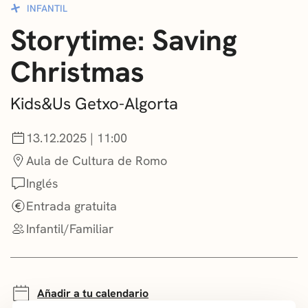
INFANTIL
CONVOCATORIAS
Storytime: Saving
NOTICIAS
Christmas
GETXO KULTURA
Kids&Us Getxo-Algorta
ASOCIACIONES CULTURALES
13.12.2025 | 11:00
Aula de Cultura de Romo
Inglés
Entrada gratuita
Infantil/Familiar
Añadir a tu calendario