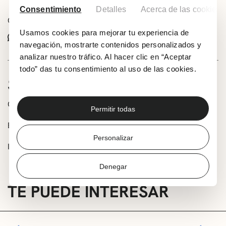
Consentimiento
Detalles
Acerca de las cookies
Comparte este evento:
Usamos cookies para mejorar tu experiencia de
Whatsapp
Facebook
X
navegación, mostrarte contenidos personalizados y
analizar nuestro tráfico. Al hacer clic en “Aceptar
todo” das tu consentimiento al uso de las cookies.
SOBRE LA ACTIVIDAD
Organiza: KIDS&US Algorta-Getxo
Permitir todas
Edad: 3-7 años
Personalizar
Inscripción: getxo@kidsandus.es / algorta@kidsandus.es
Denegar
TE PUEDE INTERESAR