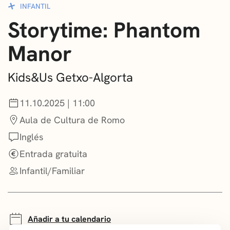
INFANTIL
CONVOCATORIAS
Storytime: Phantom
NOTICIAS
Manor
GETXO KULTURA
Kids&Us Getxo-Algorta
ASOCIACIONES CULTURALES
11.10.2025 | 11:00
Aula de Cultura de Romo
Inglés
Entrada gratuita
Infantil/Familiar
Añadir a tu calendario