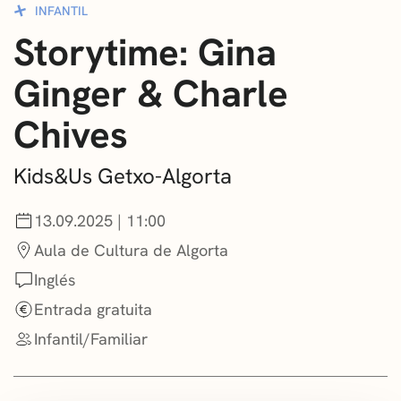
INFANTIL
CONVOCATORIAS
Storytime: Gina
NOTICIAS
Ginger & Charle
GETXO KULTURA
Chives
ASOCIACIONES CULTURALES
Kids&Us Getxo-Algorta
13.09.2025 | 11:00
Aula de Cultura de Algorta
Inglés
Entrada gratuita
Infantil/Familiar