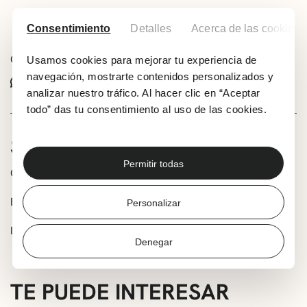
Añadir a tu calendario
Consentimiento
Detalles
Acerca de las cookies
Comparte este evento:
Usamos cookies para mejorar tu experiencia de
navegación, mostrarte contenidos personalizados y
Whatsapp
Facebook
X
analizar nuestro tráfico. Al hacer clic en “Aceptar
todo” das tu consentimiento al uso de las cookies.
SOBRE LA ACTIVIDAD
Permitir todas
Organiza: KIDS&US Algorta-Getxo
Edad: 3-7 años
Personalizar
Inscripción: getxo@kidsandus.es / algorta@kidsandus.es
Denegar
TE PUEDE INTERESAR