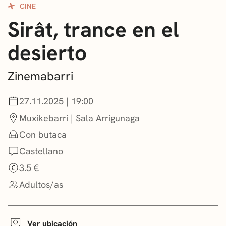
CINE
CONVOCATORIAS
Sirât, trance en el
NOTICIAS
desierto
GETXO KULTURA
Zinemabarri
ASOCIACIONES CULTURALES
27.11.2025 | 19:00
Muxikebarri | Sala Arrigunaga
Con butaca
Castellano
3.5 €
Adultos/as
Ver ubicación