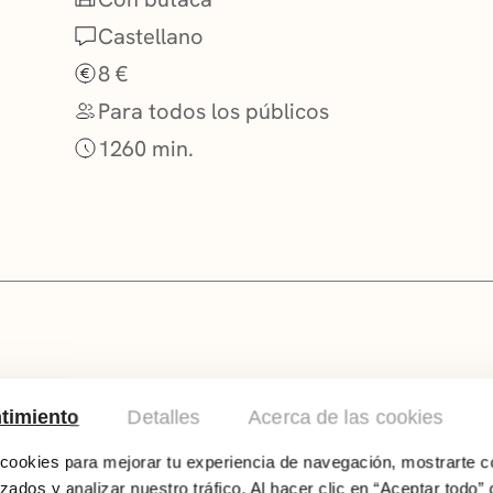
o
Castellano
8 €
Para todos los públicos
1260 min.
En un futuro no muy lejano, la población de 
timiento
Detalles
Acerca de las cookies
literalmente, de aburrimiento. Hemos corrido t
nos llena, nada nos divierte. Un pueblo, dese
ookies para mejorar tu experiencia de navegación, mostrarte c
cuentacuentos para que sus historias sirvan 
zados y analizar nuestro tráfico. Al hacer clic en “Aceptar todo” 