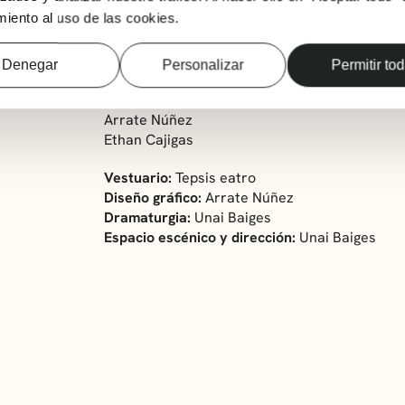
¿Una idea estúpida? Qué os voy a contar a vo
iento al uso de las cookies.
hablo y sufrís cada día las consecuencias…
Intérpretes:
Denegar
Personalizar
Permitir to
Unai Baiges
María de Viana
Arrate Núñez
Ethan Cajigas
Vestuario:
Tepsis eatro
Diseño gráfico:
Arrate Núñez
Dramaturgia:
Unai Baiges
Espacio escénico y dirección:
Unai Baiges