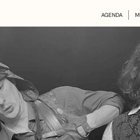
AGENDA
M
AULAS DE CUL
BIBLIOTECAS
ESCUELA DE M
CONVOCATORI