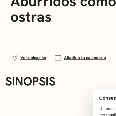
Aburridos com
ostras
Ver ubicación
Añadir a tu calendario
SINOPSIS
Consen
Usamos c
personali