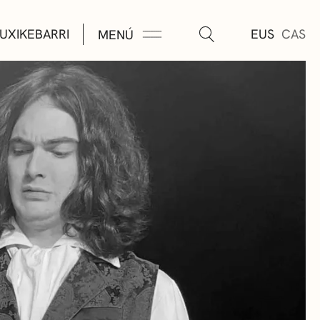
UXIKEBARRI
EUS
CAS
MENÚ
TURA
ÚSICA
AS