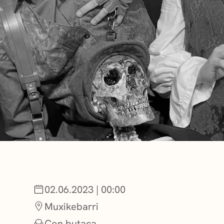
NOTICIAS
GETXO KULTU
ASOCIACIONES
02.06.2023 | 00:00
Muxikebarri
Con butaca