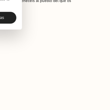
sotros… pertenecéis al pueblo del que os
das