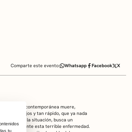
Comparte este evento:
Whatsapp
Facebook
X
esta sociedad contemporánea muere,
anto, tan lejos y tan rápido, que ya nada
sperado ante la situación, busca un
ontenidos
de antídoto ante esta terrible enfermedad.
das tu