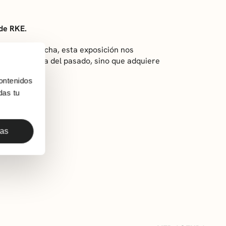
 de RKE.
Vidal Vanaclocha, esta exposición nos
ue no es cosa del pasado, sino que adquiere
ontenidos
das tu
das