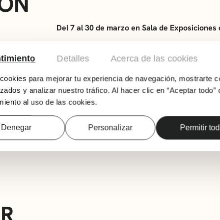
IÓN
Del 7 al 30 de marzo en Sala de Exposiciones
Gracias al trabajo de investigación de Pablo 
timiento
Detalles
Acerca de las cookies
muestra ejemplos de una publicidad sexista q
nuevas formas de expresión en el presente.
ookies para mejorar tu experiencia de navegación, mostrarte c
HORARIO
zados y analizar nuestro tráfico. Al hacer clic en “Aceptar todo” 
iento al uso de las cookies.
De lunes a viernes:
8:30-21:30
Denegar
Personalizar
Permitir to
Fines de semana:
9:30-20:30
AR