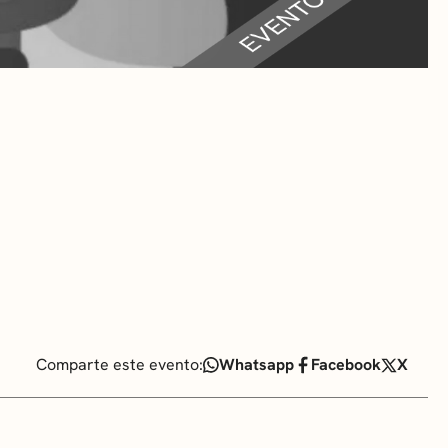
RA
 CULTURALES
Comparte este evento:
Whatsapp
Facebook
X