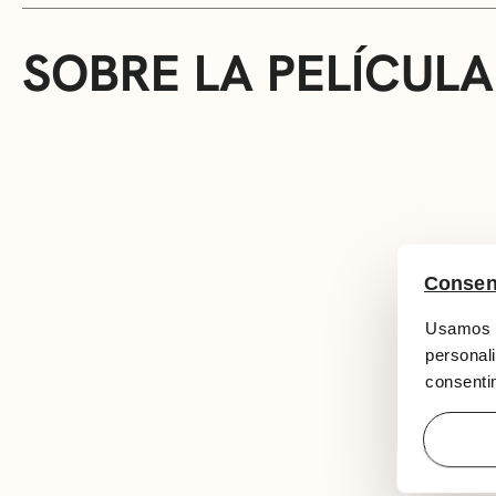
SOBRE LA PELÍCULA
Consen
Usamos c
personali
consentim