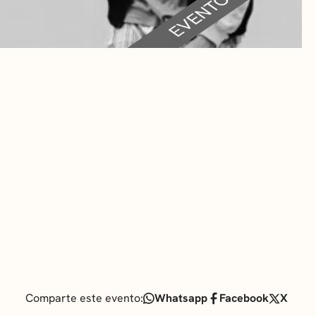
RA
 CULTURALES
Comparte este evento:
Whatsapp
Facebook
X