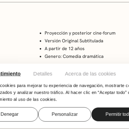
Proyección y posterior cine-forum
Versión Original Subtitulada
A partir de 12 años
Genero: Comedia dramática
Georgie, una niña soñadora de 12 años, vive so
timiento
Detalles
Acerca de las cookies
de magia. De repente, aparece su padre separa
ookies para mejorar tu experiencia de navegación, mostrarte c
Año: 2023
zados y analizar nuestro tráfico. Al hacer clic en “Aceptar todo” 
País: Reino Unido
iento al uso de las cookies.
Duración: 82 min
Dirección: Charlotte Reagan
Denegar
Personalizar
Permitir to