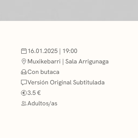
NOTICIAS
GETXO KULTU
16.01.2025 | 19:00
ASOCIACIONES
Muxikebarri | Sala Arrigunaga
Con butaca
Versión Original Subtitulada
3.5 €
Adultos/as