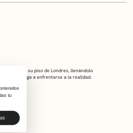
la y feliz en su piso de Londres, llenándolo
do y la obliga a enfrentarse a la realidad.
ontenidos
das tu
das