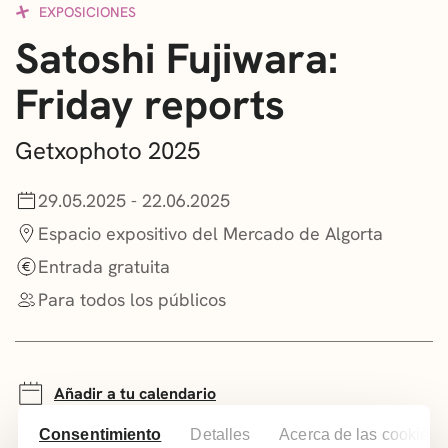
EXPOSICIONES
CONVOCATORIAS
Satoshi Fujiwara:
NOTICIAS
Friday reports
GETXO KULTURA
Getxophoto 2025
ASOCIACIONES CULTURALES
29.05.2025 - 22.06.2025
Espacio expositivo del Mercado de Algorta
Entrada gratuita
Para todos los públicos
Añadir a tu calendario
Consentimiento
Detalles
Acerca de las cookies