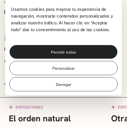
Comparte este evento:
Usamos cookies para mejorar tu experiencia de
Whatsapp
Facebook
X
navegación, mostrarte contenidos personalizados y
analizar nuestro tráfico. Al hacer clic en “Aceptar
todo” das tu consentimiento al uso de las cookies.
INFORMACIÓN
Horario:
Permitir todas
8:00-14:00 (lunes a sábado)
Personalizar
TE PUEDE INTERESAR
Denegar
EXPOSICIONES
EXP
El orden natural
Otra