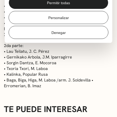
1ra parte:
Permitir todas
• Adio Euskalherriari, J.M. Iparragirre
• Oles eskonberriak F. Madina
• Beti eskama kentzen. Fco. Madina
Personalizar
• Aran Nun Diran, Iparragirre. Arm J.J. Gainza • Beti
Maite, R. Sarriegi • Goizian Argi Astian, Lesborde •
Denegar
Xalbadorren Heriotzean, X. Lete • Kitolis, L. Aramburu
2da parte:
• Lau Teilatu, J. C. Pérez
• Gernikako Arbola, J.M. Iparragirre
• Sorgin Dantza, E. Mocoroa
• Txoria Txori, M. Laboa
• Kalinka, Popular Rusa
• Baga, Biga, Higa, M. Laboa /arm. J. Soldevilla •
Erromerian, B. Imaz
TE PUEDE INTERESAR