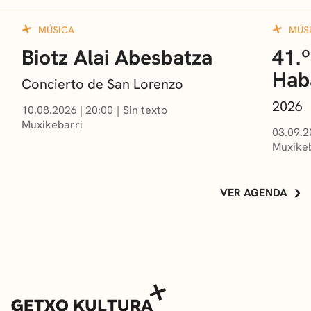
MÚSICA
MÚS
Biotz Alai Abesbatza
41.º
Hab
Concierto de San Lorenzo
2026
10.08.2026
|
20:00
Sin texto
Muxikebarri
03.09.2
Muxikeb
VER AGENDA