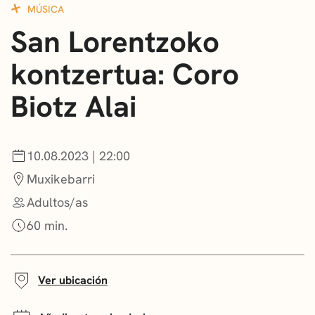
MÚSICA
CONVOCATORIAS
San Lorentzoko
NOTICIAS
kontzertua: Coro
GETXO KULTURA
Biotz Alai
ASOCIACIONES CULTURALES
10.08.2023 | 22:00
Muxikebarri
Adultos/as
60 min.
Ver ubicación