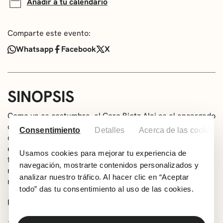
Añadir a tu calendario
Comparte este evento:
Whatsapp
Facebook
X
SINOPSIS
Como ya es costumbre, el Coro Biotz Alai es el encargado
de poner el broche de oro a la festividad de San Lorenzo
Consentimiento
Detalles
Acerca de las cookies
con su tradicional concierto, que este año tendrá lugar
en Muxikebarri a las 22:00h. En esta ocasión, la
Usamos cookies para mejorar tu experiencia de
formación de voces graves nos ofrecerá un variado
navegación, mostrarte contenidos personalizados y
repertorio con piezas populares, música vasca y canción
analizar nuestro tráfico. Al hacer clic en “Aceptar
marinera, entre otras.
todo” das tu consentimiento al uso de las cookies.
Repertorio: