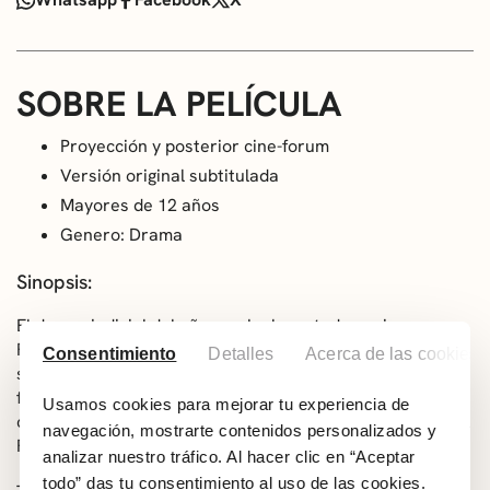
SOBRE LA PELÍCULA
Proyección y posterior cine-forum
Versión original subtitulada
Mayores de 12 años
Genero: Drama
Sinopsis:
El drama judicial del año que ha levantado pasiones en
Francia narra el real juicio de una joven inmigrante
Consentimiento
Detalles
Acerca de las cookies
senegalesa acusada de matar a su hija de 15 meses. Una
fascinante búsqueda de la verdad que sacudirá los
Usamos cookies para mejorar tu experiencia de
cimientos morales de la Francia moderna. Premiada en el
navegación, mostrarte contenidos personalizados y
Festival de Sevilla con el Giraldillo de Oro.
analizar nuestro tráfico. Al hacer clic en “Aceptar
todo” das tu consentimiento al uso de las cookies.