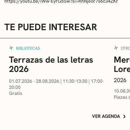
https://youtu.be/iWw-EyrG5Sw?si=RhNjeor7s6c34ZKr
TE PUEDE INTERESAR
BIBLIOTECAS
OTR
Terrazas de las letras
Mer
2026
Lor
2026
01.07.2026 - 28.08.2026
|
11:30-13:30
|
17:00-
20:00
10.08.2
Gratis
Plazas 
VER AGENDA