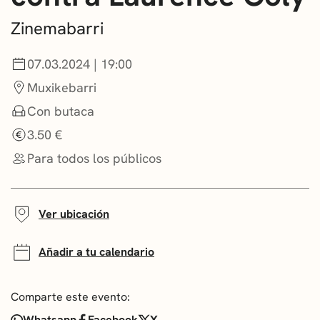
CONVOCATORIAS
Zinemabarri
NOTICIAS
07.03.2024 | 19:00
GETXO KULTURA
Muxikebarri
Con butaca
ASOCIACIONES CULTURALES
3.50 €
Para todos los públicos
Ver ubicación
Añadir a tu calendario
Comparte este evento:
Whatsapp
Facebook
X