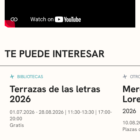
TE PUEDE INTERESAR
BIBLIOTECAS
OTR
Terrazas de las letras
Mer
2026
Lor
2026
01.07.2026 - 28.08.2026
|
11:30-13:30
|
17:00-
20:00
10.08.2
Gratis
Plazas 