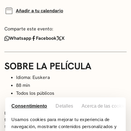
Añadir a tu calendario
Comparte este evento:
Whatsapp
Facebook
X
SOBRE LA PELÍCULA
Idioma: Euskera
88 min
Todos los públicos
Dirección: Engin Bastürk
Consentimiento
Detalles
Acerca de las cookies
Una zona de gran follaje, donde todos los seres vivían
felices juntos, está ahora amenazada por una sequía: los
Usamos cookies para mejorar tu experiencia de
seres que la rodean han sufrido con sed y hambre
navegación, mostrarte contenidos personalizados y