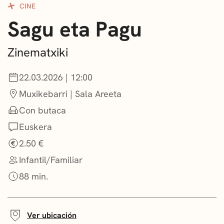
CINE
CONVOCATORIAS
Sagu eta Pagu
NOTICIAS
Zinematxiki
GETXO KULTURA
22.03.2026 | 12:00
ASOCIACIONES CULTURALES
Muxikebarri | Sala Areeta
Con butaca
Euskera
2.50 €
Infantil/Familiar
88 min.
Ver ubicación