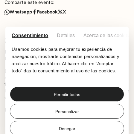
Comparte este evento:
Whatsapp
Facebook
X
Consentimiento
Detalles
Acerca de las cookies
SOBRE LA EXPOSICIÓN
Usamos cookies para mejorar tu experiencia de
Del 29 de mayo al 22 de junio en Sala de Exposiciones de
navegación, mostrarte contenidos personalizados y
RKE.
analizar nuestro tráfico. Al hacer clic en “Aceptar
Esta muestra es un intento de recomponer un trozo de
todo” das tu consentimiento al uso de las cookies.
cielo que se despliega sobre un océano de recuerdos. La
fotógrafa italiana Rosa Lacavalla nos propone un viaje
iniciático, un cruce de límites, una invitación a sumergirse
Permitir todas
en un flujo continuo de transformaciones.
HORARIO
Personalizar
De lunes a viernes:
8:30-21:30
Denegar