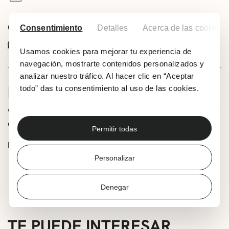
Comparte este evento:
Consentimiento
Detalles
Acerca de las cookies
Whatsapp
Facebook
X
Usamos cookies para mejorar tu experiencia de
navegación, mostrarte contenidos personalizados y
analizar nuestro tráfico. Al hacer clic en “Aceptar
INFORMACIÓN
todo” das tu consentimiento al uso de las cookies.
Ven a conocer las piezas trabajadas durante el curso por
el alumnado de los talleres de Getxo Kultura.
Permitir todas
Horario:
Personalizar
Lunes a viernes: 08:30-21:30
Sábados: 09:30-20:30
Denegar
TE PUEDE INTERESAR