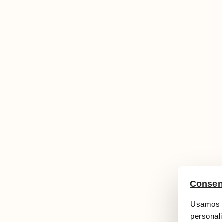
Consen
Usamos c
personali