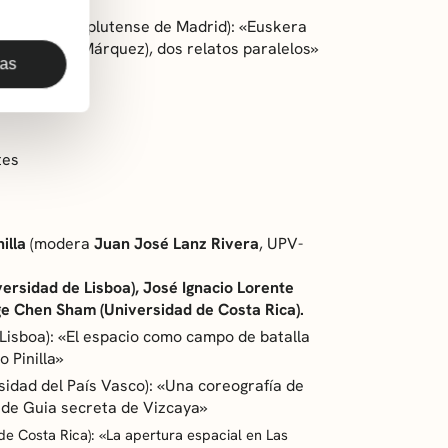
ersidad Complutense de Madrid):
«Euskera
s
(G. García Márquez), dos relatos paralelos»
das
tes
illa
(modera
Juan José Lanz Rivera
, UPV-
versidad de Lisboa), José Ignacio Lorente
ge Chen Sham (Universidad de Costa Rica).
Lisboa):
«El espacio como campo de batalla
o Pinilla»
sidad del País Vasco): «Una coreografía de
o de
Guia secreta de Vizcaya»
e Costa Rica): «La apertura espacial en
Las