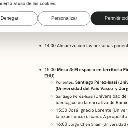
iento al uso de las cookies.
13:15
(Univ
Margarita Garbisu Buesa
ez
(R. Pinilla) y
La siesta del marte
Denegar
Personalizar
Permitir to
13:45 Turno de preguntas
14:00 Almuerzo con las personas ponen
15:00
Mesa 3: El espacio en territorio Pin
EHU)
Santiago Pérez-Isasi (Uni
Ponentes:
(Universidad del País Vasco y Jor
(Universidad de 
Santiago Pérez-Isasi
ideológico en la narrativa de Ramir
15:30 José Ignacio Lorente (Univer
la experiencia urbana. A propósit
16:00
Jorge Chen Sham (Universidad d