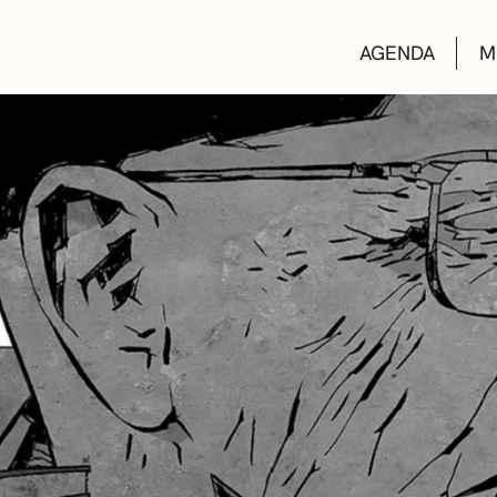
AGENDA
M
AULAS DE CUL
BIBLIOTECAS
ESCUELA DE M
CONVOCATORI