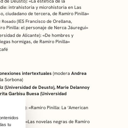
ad de Deusto):
«La estética de la
die: intrahistoria y microhistoria en
Las
so, ciudadano de tercera,
de Ramiro Pinilla»
(IES Francisco de Orellana,
z Rosado
o Pinilla: el personaje de Nerca Jáuregui»
ersidad de Alicante): «De hombres y
iegas hormigas,
de Ramiro Pinilla»
café
conexiones intertextuales
(modera
Andrea
 la Sorbona)
iz (Universidad de Deusto), Marie Delannoy
rita Garbisu Buesa (Universidad
ad de Deusto):
«Ramiro Pinilla: La ‘American
ontenidos
Cergy París): «Las novelas negras de Ramiro
das tu
retaria»