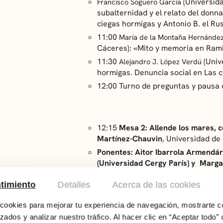
(Universid
Francisco Soguero García
subalternidad y el relato del donna
ciegas hormigas
y
Antonio B. el Ru
11:00
María de la Montaña Hernánde
Cáceres): «Mito y memoria en Ramir
11:30
(Univ
Alejandro J. López Verdú
hormigas. Denuncia social en
Las c
12:00 Turno de preguntas y pausa 
12:15
Mesa 2: Allende los mares, 
Martínez-Chauvin
, Universidad de
Ponentes: Aitor Ibarrola Armendár
(Universidad Cergy París) y Marga
Complutense de Madrid)
timiento
Detalles
Acerca de las cookies
(Universid
Aitor Ibarrola Armendáriz
connection’ en su vida y obra»
ookies para mejorar tu experiencia de navegación, mostrarte c
12:45
(Universidad 
Marie Delannoy
zados y analizar nuestro tráfico. Al hacer clic en “Aceptar todo” 
Pinilla: Koldobike, más que una sec